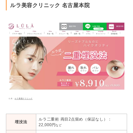
・
SBC湘南美容クリニック
ルラ美容クリニック 名古屋本院
・
TCB東京中央美容外科
・
共立美容外科
・
名古屋中央クリニック
・
品川美容外科
・
水の森美容クリニック
・
城本クリニック
ルラ美容クリニック
ルラ二重術 両目2点留め（保証なし）：
埋没法
22,000円
など