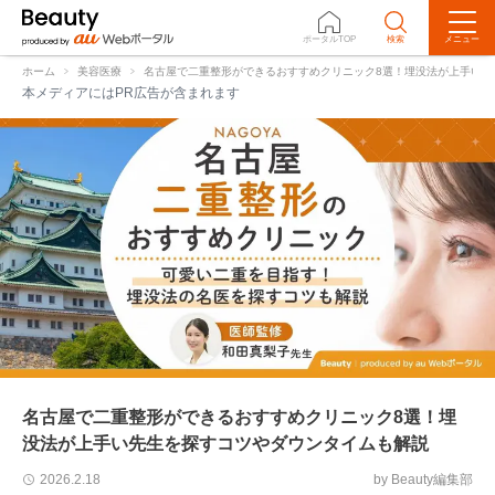
ポータルTOP
検索
メニュー
▽おすすめ8選
▽選び方
▽Q&A
ホーム
美容医療
名古屋で二重整形ができるおすすめクリニック8選！埋没法が上手い先
本メディアにはPR広告が含まれます
名古屋で二重整形ができるおすすめクリニック8選！埋
没法が上手い先生を探すコツやダウンタイムも解説
by Beauty編集部
2026.2.18