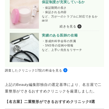
保証制度が充実しているか
・保証期間の長さ
・保証される内容
など、万が一のトラブルに対応できるか
確認
続きを見る
実績のある医師の在籍
・形成外科学会等の所属
・SNS等の症例や情報
など、上手い先生をリサーチ
調査したクリニック17院の料金を見る
クリニック
埋没法
切開法
上記のBeauty編集部独自の選定基準により、名古屋で二
SBC湘南美容クリ
週末二重®（2点留め）
全切開法二重術
重整形ができるおすすめクリニックを厳選しました。
ニック
49,800円
250,000円
【名古屋】二重整形ができるおすすめクリニック8選
共立式二重埋没 P-PL 挙筋法
二重切開
共立美容外科
66,000円～
330,000円～