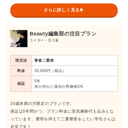
スーパーナチュラル
ー
込)
さらに詳しく見る▶
437,800円(税
ロイヤル
ー
込)
657,800円(税
Beauty編集部の注目プラン
ロイヤル＋クイックデカ目術
ー
込)
ライター・五十嵐
*メニューによって保証内容・保証期間が異なります。
埋没法
青春二重術
料金
39,000円（税込）
5年
保証
糸が外れた場合の再施術OK
20歳未満の方限定のプランです。
保証は5年間かつ、プラン料金に笑気麻酔代も込みとな
っています。費用を抑えて二重整形をしたい学生さんは
必見です！