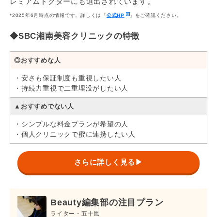
レミアムドクターにも選出されています。
目尻切開法
188,920円
1年間
*2025年6月時点の情報です。詳しくは「
公式HP
」をご確認ください。
*再施術の内容により保証期間が異なります
◆SBC湘南美容クリニックの特徴
◎おすすめな人
・安さも保証制度も重視したい人
・持続力重視で二重埋没がしたい人
▲おすすめでない人
・シンプルな料金プランが希望の人
・個人クリニックで蜜に連携したい人
さらに詳しく見る▶
Beauty編集部の注目プラン
ライター・五十嵐