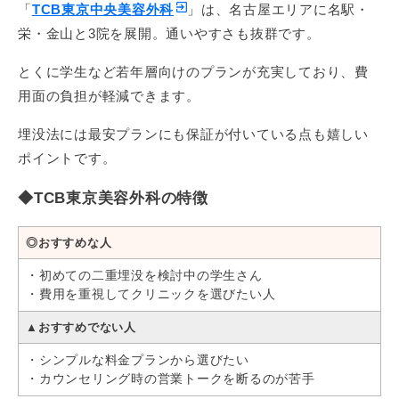
込）
「
TCB東京中央美容外科
」は、名古屋エリアに名駅・
栄・金山と3院を展開。通いやすさも抜群です。
TCB二重術3点留め*
44,800円（税
3年
込）
*対象院：梅田大阪駅前院
とくに学生など若年層向けのプランが充実しており、費
TCB式1dayクイックアイ*
140,800～
用面の負担が軽減できます。
548,000円(税
ー
*全て笑気麻酔サービス（施術時の1回の
込)
み。保証時は別料金）
埋没法には最安プランにも保証が付いている点も嬉しい
ポイントです。
◆
切開法
◆TCB東京美容外科の特徴
プラン
料金
保証*
二重切開法（全切開・部分切
◎おすすめな人
83,600円（税
開）
ー
込）
スタンダード
・初めての二重埋没を検討中の学生さん
・費用を重視してクリニックを選びたい人
目頭切開Z形成スタンダード
83,600円（税
ー
切開範囲：2㎜以下
込）
▲おすすめでない人
目尻切開切開法スタンダード
83,600円（税
ー
・シンプルな料金プランから選びたい
切開範囲：2㎜以下
込）
・カウンセリング時の営業トークを断るのが苦手
173,800円(税