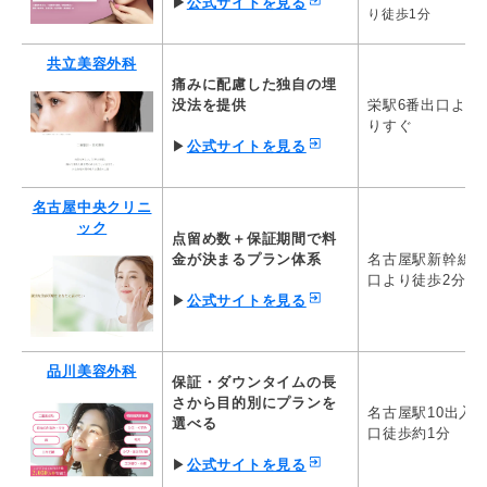
▶
公式サイトを見る
二重術（埋没法）：マイクロメ
二重術（切開法
り徒歩1分
聖心美容クリニッ
ソッド+α 2点留め
開
ク
165,000円
350,000円～
共立美容外科
痛みに配慮した独自の埋
水の森美容クリニ
二重埋没法(2年保障)
二重全切開法
没法を提供
栄駅6番出口よ
ック
100,980円
273,900円
りすぐ
▶
公式サイトを見る
ナチュラルアイスレッド
ガーデンクリニッ
両目2点留め(極細糸使用)(保証
全切開法
ク
なし)
440,000円
名古屋中央クリニ
99,000円
ック
点留め数＋保証期間で料
二重埋没法（線留め4点固定）
二重マイクロ切
金が決まるプラン体系
名古屋駅新幹線
城本クリニック
※1年保証
開）
口より徒歩2分
137,500円
137,500円
▶
公式サイトを見る
ヴェリテクリニッ
埋没法（2点固定）
全切開法
ク
88,000円
330,000円
品川美容外科
保証・ダウンタイムの長
マイクロ切開法
さから目的別にプランを
大塚美容形成外科
イージースクエア埋没法
名古屋駅10出入
マイクロ切開法
選べる
38,500円
口徒歩約1分
198,000円
▶
公式サイトを見る
名古屋中央クリニ
二重埋没法（2点固定）
二重切開法