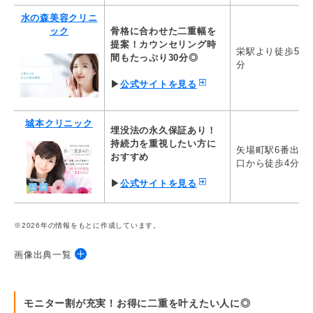
ック
77,000円（保証あり）
209,000円
水の森美容クリニ
あいち栄クリニッ
スタンダード埋没法2点
全切開
ック
骨格に合わせた二重幅を
ク
80,000円
300,000円
提案！カウンセリング時
栄駅より徒歩5
間もたっぷり30分◎
分
シンデレラ&
埋没法
切開法
ダヴィンチクリニ
▶
公式サイトを見る
110,000円
385,000円
ック
城本クリニック
※執筆時点の情報です。最新情報は公式サイトをご確認ください。
埋没法の永久保証あり！
持続力を重視したい方に
矢場町駅6番出
おすすめ
口から徒歩4分
▶
公式サイトを見る
※2026年の情報をもとに作成しています。
画像出典一覧
・
ルラ美容クリニック
モニター割が充実！お得に二重を叶えたい人に◎