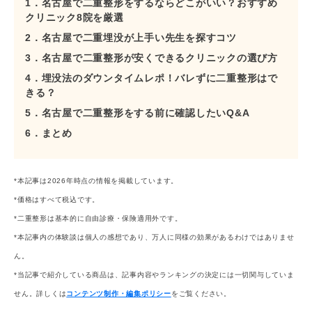
1．名古屋で二重整形をするならどこがいい？おすすめ
クリニック8院を厳選
2．名古屋で二重埋没が上手い先生を探すコツ
3．名古屋で二重整形が安くできるクリニックの選び方
4．埋没法のダウンタイムレポ！バレずに二重整形はで
きる？
5．名古屋で二重整形をする前に確認したいQ&A
6．まとめ
*本記事は2026年時点の情報を掲載しています。
*価格はすべて税込です。
*二重整形は基本的に自由診療・保険適用外です。
*本記事内の体験談は個人の感想であり、万人に同様の効果があるわけではありませ
ん。
*当記事で紹介している商品は、記事内容やランキングの決定には一切関与していま
せん。詳しくは
コンテンツ制作・編集ポリシー
をご覧ください。