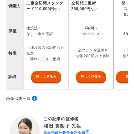
二重全切開スタンダ
全切開二重術
開・部
切開法
ード110,000円
250,000円
スタ
など
など
83,6
埋没法：
1年間～
埋
保証
なし～永久保証
3年
*全プラン込
・埋没法の保証内容が
・全プラン保証付き
・価
特徴
充実
・全国200院以上展開
・割引
・腫れにくさに配慮
詳細
詳しく見る▶
詳しく見る▶
詳し
画像出典一覧
・
ルラ美容クリニック
この記事の監修者
・
SBC湘南美容クリニック
和田 真梨子 先生
・
TCB東京中央美容外科
日本形成外科学会正会員