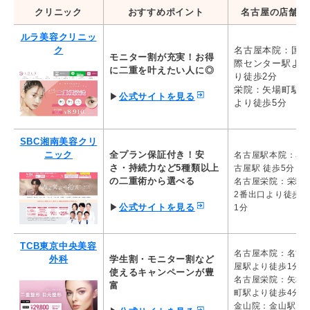
クリニック
おすすめポイント
名古屋の店舗
二重切開法（全
TCB東京中央美容
ルラ美容クリニッ
TCB二重術 2点留め
開）
外科
ク
29,800円（税込）
名古屋本院：国
スタンダード 8
モニター割が充実！お得
際センター駅よ
込）～
に二重を叶えたい人に◎
り徒歩2分
埋没法1dayナチュラルデザイ
栄院：矢場町駅
二重切開 全切
▶
公式サイトを見る
TAクリニック
ン ２点留め
より徒歩5分
200,000円
85,800円
埋没二重2点留め（麻酔代込
SBC湘南美容クリ
切開二重(全切開
東京美容外科
み）
ニック
全プラン保証付き！安
名古屋駅本院：名
385,000円
99,000円
さ・持続力など5種類以上
古屋駅 徒歩5分
の二重術から選べる
名古屋栄院：栄駅
二重術ナチュラル法 2点留め
二重術・切開法
2番出口より徒歩
品川美容外科
97,900円
98,000円
▶
公式サイトを見る
1分
ルラ美容クリニッ
1dayルラライン二重術
スタンダード
ク
66,000円
110,000円
TCB東京中央美容
名古屋本院：名古
外科
学生割・モニター割など
屋駅より徒歩1分
切開法（全切開
使えるキャンペーンが豊
二重まぶた・埋没法
高須クリニック
名古屋栄院：矢場
法）
富
99,000円
町駅より徒歩4分
275,000円
金山院：金山駅よ