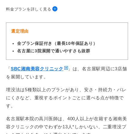
料金プランを詳しく見る
◆埋没法
選定理由
プラン
料金
保証*
全プラン保証付き（最長10年保証あり）
名古屋に3院展開で通いやすさも抜群
Teen二重®（2点留め）
39,000円
1・3年間
週末二重®（2点留め）
49,800円
1・3年間
「
SBC湘南美容クリニック
」は、名古屋駅周辺に3店舗
クイックコスメティーク
98,000円
1・10年間
を展開しています。
Neo（シングル）
埋没法は5種類以上のプランがあり、安さ・持続力・バレ
◆
切開法
にくさなど、重視するポイントごとに選べる点が特徴で
す。
プラン
料金
保証*
名古屋駅本院の高川医師は、400人以上が在籍する湘南美
全切開二重術
250,000円
1・3年間
容クリニックの中でわずか13人*しかいない、二重埋没プ
目頭切開プレミアム
188,920円
1年間