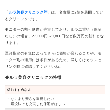
1dayルラライン二重術 両目2
66,000円
5年保証
点留め
「
ルラ美容クリニック
」は、名古屋に2院を展開してい
るクリニックです。
1dayルラライン二重術 両目3
110,000円
5年保証
点留め
モニターの割引制度が充実しており、ルラ二重術（保証
なし）の場合、22,000円→9,800円など数万円の割引とな
◆
切開法
ります。
プラン
料金
保証*
医師指定の有無によってさらに価格が変わることや、モ
スタンダード
110,000円
－
ニター割の適用には条件があるため、詳しくはカウンセ
リング時に確認してくださいね。
ナチュラル
330,000円
－
ナチュラルロング
440,000円～
－
◆ルラ美容クリニックの特徴
*再施術の内容により保証内容が異なります
◎おすすめな人
・なにより安さを重視したい
・埋没法でも充実した保証がほしい