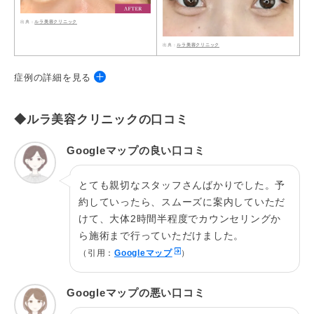
ルラ美容クリニック
ルラ美容クリニック
症例の詳細を見る
◆ルラ美容クリニックの口コミ
施術名
1dayルラライン3点留め
施術の説
Googleマップの良い口コミ
糸でまぶたを結び二重をつくる施術
明
とても親切なスタッフさんばかりでした。予
費用総額
¥20,000（両目）～¥400,000（両目）
約していったら、スムーズに案内していただ
腫れ・痛み：2日～3日。内出血：1～2週間くら
けて、大体2時間半程度でカウンセリングか
リスク
い。
ら施術まで行っていただけました。
リスク：左右差、感染
（引用：
Googleマップ
）
施術院
渋谷本院
Googleマップの悪い口コミ
施術名
二重全切開(ナチュラル)