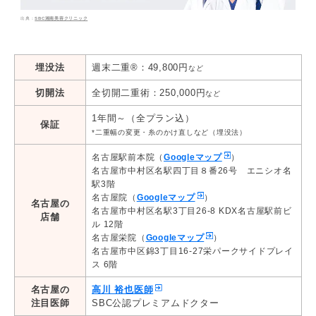
SBC湘南美容クリニック
埋没法
週末二重®：49,800円
など
切開法
全切開二重術：250,000円
など
1年間～（全プラン込）
保証
*二重幅の変更・糸のかけ直しなど（埋没法）
名古屋駅前本院（
Googleマップ
）
名古屋市中村区名駅四丁目８番26号 エニシオ名
駅3階
名古屋院（
Googleマップ
）
名古屋の
名古屋市中村区名駅3丁目26-8 KDX名古屋駅前ビ
店舗
ル 12階
名古屋栄院（
Googleマップ
）
名古屋市中区錦3丁目16-27栄パークサイドプレイ
ス 6階
名古屋の
高川 裕也医師
注目医師
SBC公認プレミアムドクター