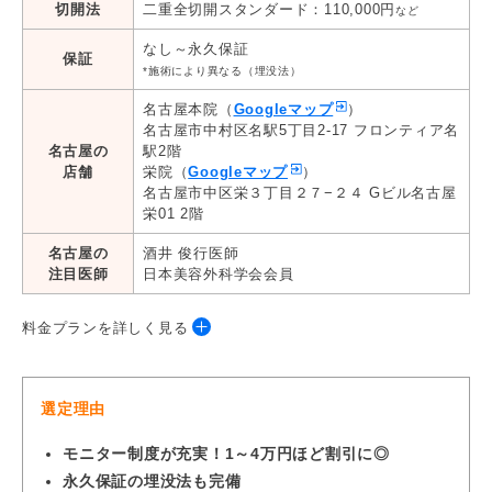
切開法
二重全切開スタンダード：110,000円
など
なし～永久保証
保証
*施術により異なる（埋没法）
名古屋本院（
Googleマップ
）
名古屋市中村区名駅5丁目2-17 フロンティア名
名古屋の
駅2階
店舗
栄院（
Googleマップ
）
名古屋市中区栄３丁目２７−２４ Gビル名古屋
栄01 2階
名古屋の
酒井 俊行医師
注目医師
日本美容外科学会会員
料金プランを詳しく見る
◆埋没法
選定理由
プラン
料金
保証*
モニター制度が充実！1～4万円ほど割引に◎
永久保証の埋没法も完備
ルラ二重術 両目2点留め
22,000円
ー