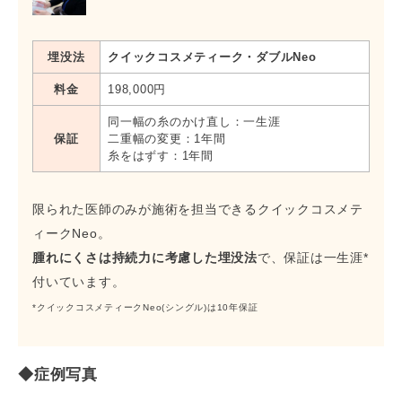
埋没法
クイックコスメティーク・ダブルNeo
料金
198,000円
同一幅の糸のかけ直し：一生涯
保証
二重幅の変更：1年間
糸をはずす：1年間
限られた医師のみが施術を担当できるクイックコスメテ
ィークNeo。
腫れにくさは持続力に考慮した埋没法
で、保証は一生涯*
付いています。
*クイックコスメティークNeo(シングル)は10年保証
◆症例写真