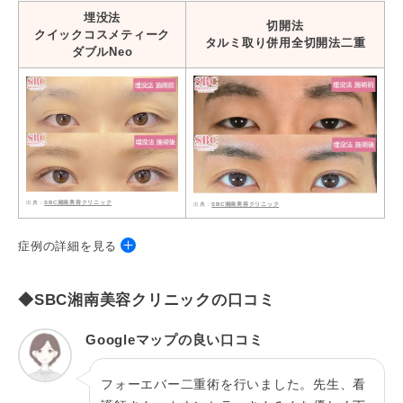
埋没法
切開法
クイックコスメティーク
タルミ取り併用全切開法二重
ダブルNeo
SBC湘南美容クリニック
SBC湘南美容クリニック
症例の詳細を見る
◆SBC湘南美容クリニックの口コミ
施術名
クイックコスメティーク・ダブルNeo
施術の説
特殊な糸の結び方で、まぶた表面に針を通す事が
Googleマップの良い口コミ
明
ないため傷をつけずに二重を作れる施術法です。
フォーエバー二重術を行いました。先生、看
費用総額
両目198,000円