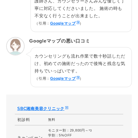
護師さん、カウンセラーさんみんな優しく丁
だるさ・熱感・頭痛・蕁麻疹・痒み・むくみ・発
寧に対応してくださいました。 施術の時も
熱・咳・冷や汗・胸痛、目がゴロゴロする、二重
不安なく行うことが出来ました。
幅に左右差があると感じる、希望の二重幅と異な
リスク
ると感じる、眉が下がることによる二重幅の変
（引用：
Googleマップ
）
化、ラインが消失する、ラインの乱れ、違和感を
感じるなどを生じることがあります。
Googleマップの悪い口コミ
総合フリーダイヤル：0120-489-100
施術院
SBC湘南美容クリニック 奈良​​​​​院
カウンセリングも流れ作業で数十秒話しただ
け、初めての施術だったので後悔と残念な気
施術名
タルミ取り併用全切開法二重
持ちでいっぱいです。
皮膚を切開し、皮下にある眼輪筋や瞼板、眼窩隔
（引用：
Googleマップ
）
施術の説
膜などを処理して切開したラインに強固な二重を
明
作ります。
費用総額
320,000円
SBC湘南美容クリニック
だるさ・熱感・頭痛・蕁麻疹・痒み・むくみ・発
熱・咳・冷や汗・胸痛、目がゴロゴロする、施術
初診料
無料
箇所の知覚の麻痺・鈍さ、しびれ、傷痕のもり上
リスク
がり・凹み ・色素沈着、希望と異なると感じる、
モニター割：29,800円～
*3
仕上がりに左右差があると感じるなどを生じるこ
​​​​​学割：5%OFF
キャンペーン