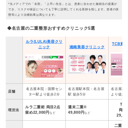
*当メディアでの「名医」「上手い先生」とは、患者に合わせた施術法の提案が
でき、リスクや保証についても丁寧に説明してくれる医師を指します。患者の状
態等により治療効果は異なります。
◆名古屋の二重整形おすすめクリニック5選
ルラ(LULA)美容クリ
TCB東
ニック
湘南美容クリニック
名古屋本院：国際セン
名古屋駅本院：名古屋
名古屋本
店舗
ター駅より徒歩2分
駅 徒歩5分
より徒歩1
TC
ルラ二重術 両目2点
週末二重®
両目
埋没法
留め22,000円
49,800円
など
など
29,8
二重切