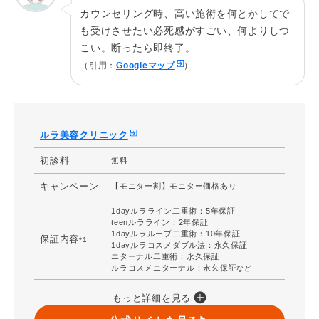
まぶたの二重をつくる予定のラインを全切開し、
カウンセリング時、高い施術を何とかしてで
施術の説
余分な脂肪や眼輪筋を切除。二重の癒着をつく
も受けさせたい必死感がすごい、何よりしつ
明
り、縫い合わせて二重を形成します。
こい。断ったら即終了。
二重全切開(ナチュラル) 定価¥330,000 モニター
（引用：
Googleマップ
）
費用総額
¥22,000
※麻酔代別途
腫れ、内出血、傷跡、左右差、理想の仕上がりに
リスク
到達しない。
ルラ美容クリニック
施術院
渋谷本院
初診料
無料
キャンペーン
【モニター割】モニター価格あり
1dayルラライン二重術：5年保証
teenルラライン：2年保証
1dayルラループ二重術：10年保証
保証内容
*1
1dayルラコスメダブル法：永久保証
エターナル二重術：永久保証
ルラコスメエターナル：永久保証
など
もっと詳細を見る