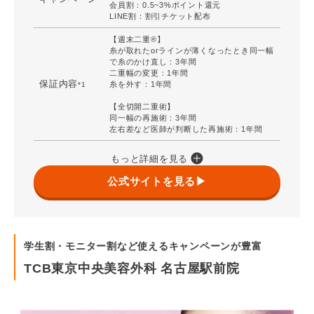
会員割：0.5~3%ポイント還元
とがあります。
LINE割：割引チケット配布
総合フリーダイヤル：0120-489-100
施術院
【週末二重®】
SBC湘南美容クリニック 豊橋院
糸が取れたorラインが薄くなったとき同一幅
で糸のかけ直し：3年間
二重幅の変更：1年間
保証内容
糸を外す：1年間
*1
【全切開二重術】
同一幅の再施術：3年間
左右差など医師が判断した再施術：1年間
もっと詳細を見る
公式サイトを見る▶
学生割・モニター割など使えるキャンペーンが豊富
TCB東京中央美容外科 名古屋駅前院