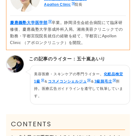
Apollon Clinic
院長
・
共立美容外科
・
名古屋中央クリニック
慶應義塾大学医学部
卒業。静岡済生会総合病院にて臨床研
修後、慶應義塾大学形成外科入局。湘南美容クリニックでの
勤務・宇都宮院院長就任の経験を経て、宇都宮にApollon
Clinic （アポロンクリニック）を開院。
この記事のライター：五十嵐あいり
美容医療・スキンケアの専門ライター。
化粧品検定
1級
＆
コスメコンシェルジュ
＆
3級脱毛士
所
持。医療広告ガイドラインを遵守して執筆していま
す。
CONTENTS