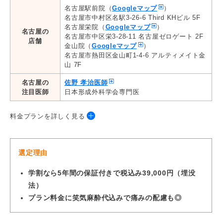
名古屋駅前院（
Googleマップ
）
名古屋市中村区名駅3-26-6 Third KHビル 5F
名古屋栄院（
Googleマップ
）
名古屋の
名古屋市中区栄3-28-11 名古屋ゼロゲート 2F
店舗
金山院（
Googleマップ
）
名古屋市熱田区金山町1-4-6 アルティメイト金
山 7F
名古屋の
佐野 孝治医師
注目医師
日本形成外科学会専門医
料金プランを詳しく見る
◆埋没法
選定理由
プラン
料金
保証*
学割なら5年間の保証付きで税込み39,000円
（埋没
法）
39,000円（税
青春二重術（2点留め）
5年
込）
プラン料金に笑気麻酔代込みで痛みの配慮も◎
29,800円（税
TCB二重術2点留め
3年