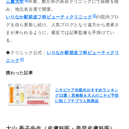
三重大学
卒業。数か所の美容クリニックにて経験を積
み、地元名古屋で開業。
いりなか駅前皮フ科ビューティクリニック
の院内ブロ
グを自ら更新し続け、人気ブログとなり遠方から患者さ
まが来られるように。最近では記事監修も手掛けてい
る。
◆クリニック公式：
いりなか駅前皮フ科ビューティクリ
ニック
携わった記事
ニキビケア化粧水おすすめランキン
グ22選！思春期＆大人のニキビ予防
に効くプチプラ人気商品
大山 香子先生（皮膚科医・美容皮膚科医）