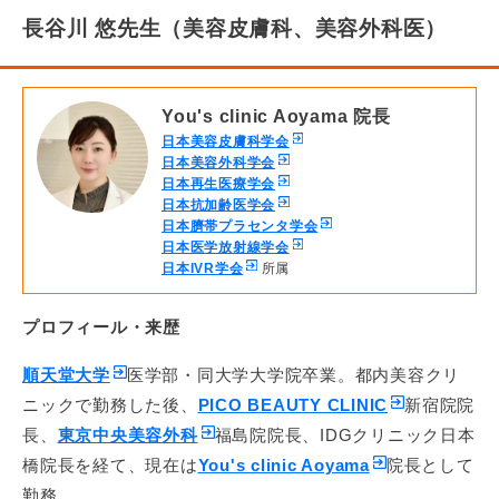
長谷川 悠先生（美容皮膚科、美容外科医）
You's clinic Aoyama 院長
日本美容皮膚科学会
日本美容外科学会
日本再生医療学会
日本抗加齢医学会
日本臍帯プラセンタ学会
日本医学放射線学会
日本IVR学会
所属
プロフィール・来歴
順天堂大学
医学部・同大学大学院卒業。都内美容クリ
ニックで勤務した後、
PICO BEAUTY CLINIC
新宿院院
長、
東京中央美容外科
福島院院長、IDGクリニック日本
橋院長を経て、現在は
You's clinic Aoyama
院長として
勤務。