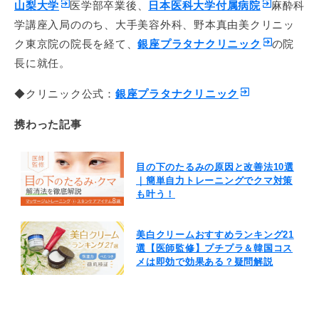
山梨大学
医学部卒業後、
日本医科大学付属病院
麻酔科
学講座入局ののち、大手美容外科、野本真由美クリニッ
ク東京院の院長を経て、
銀座プラタナクリニック
の院
長に就任。
◆クリニック公式：
銀座プラタナクリニック
携わった記事
目の下のたるみの原因と改善法10選
｜簡単自力トレーニングでクマ対策
も叶う！
美白クリームおすすめランキング21
選【医師監修】プチプラ＆韓国コス
メは即効で効果ある？疑問解説