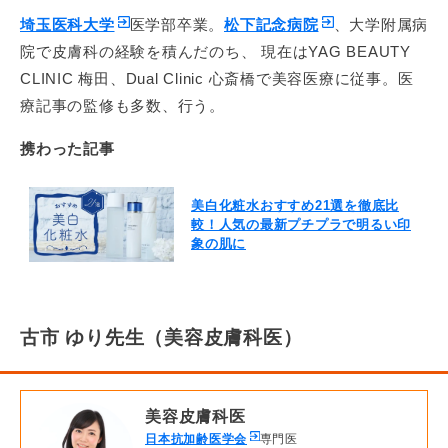
埼玉医科大学
医学部卒業。
松下記念病院
、大学附属病
院で皮膚科の経験を積んだのち、 現在はYAG BEAUTY
CLINIC 梅田、Dual Clinic 心斎橋で美容医療に従事。医
療記事の監修も多数、行う。
携わった記事
美白化粧水おすすめ21選を徹底比
較！人気の最新プチプラで明るい印
象の肌に
古市 ゆり先生（美容皮膚科医）
美容皮膚科医
日本抗加齢医学会
専門医