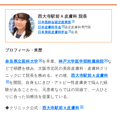
西大寺駅前Ａ皮膚科 院長
日本医師会認定産業医
日本皮膚科学会
認定皮膚科専門医
日本美容皮膚科学会
会員
プロフィール・来歴
奈良県立医科大学
を卒業。
神戸大学医学部附属病院
な
どで研鑽を積み、大阪市北区の美容皮膚科・皮膚科クリ
ニックにて院長を務める。その後、
西大寺駅前Ａ皮膚科
を開院。自身もにきび・アトピー性皮膚炎で悩んだ経
験があることから、元患者ならではの目線で、一人ひと
りに合った治療法を提案している。
◆クリニック公式：
西大寺駅前Ａ皮膚科