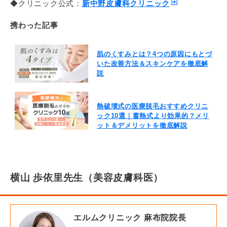
◆クリニック公式：
新中野皮膚科クリニック
携わった記事
肌のくすみとは？4つの原因にもとづ
いた改善方法＆スキンケアを徹底解
説
熱破壊式の医療脱毛おすすめクリニ
ック10選｜蓄熱式より効果的？メリ
ット＆デメリットを徹底解説
横山 歩依里先生（美容皮膚科医）
エルムクリニック 麻布院院長