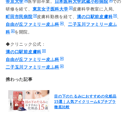
帝京大学
医学部卒業。
日本医科大学武蔵小杉病院
での
研修を経て、
東京女子医科大学
皮膚科学教室に入局。
町田市民病院
皮膚科勤務を経て、
溝の口駅前皮膚科
、
自由が丘ファミリー皮ふ科
、
二子玉川ファミリー皮ふ
科
を開院。
◆クリニック公式：
溝の口駅前皮膚科
自由が丘ファミリー皮ふ科
二子玉川ファミリー皮ふ科
携わった記事
目の下のたるみにおすすめの化粧品
15選｜人気アイクリーム&プチプラ
徹底比較