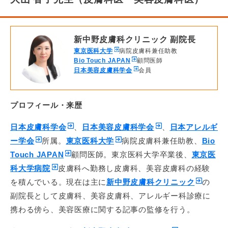
新中野皮膚科クリニック 副院長
東京医科大学
病院皮膚科兼任助教
Bio Touch JAPAN
顧問医師
日本美容皮膚科学会
会員
プロフィール・来歴
日本皮膚科学会
、
日本美容皮膚科学会
、
日本アレルギ
ー学会
所属。
東京医科大学
病院皮膚科兼任助教、
Bio
Touch JAPAN
顧問医師。東京医科大学卒業後、
東京医
科大学病院
皮膚科へ勤務し皮膚科、美容皮膚科の経験
を積んでいる。現在は主に
新中野皮膚科クリニック
の
副院長として皮膚科、美容皮膚科、アレルギー科診療に
携わる傍ら、美容医療に関する記事の監修を行う。