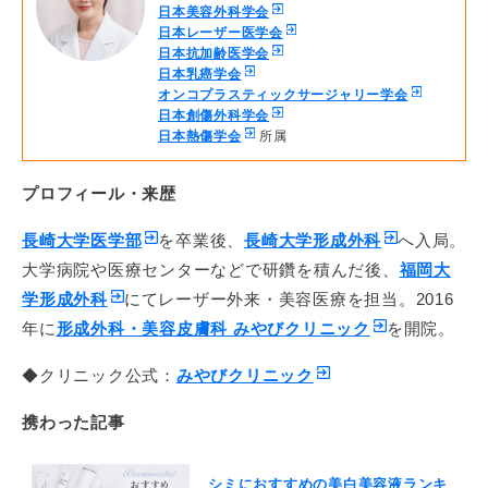
日本美容外科学会
日本レーザー医学会
日本抗加齢医学会
日本乳癌学会
オンコプラスティックサージャリー学会
日本創傷外科学会
日本熱傷学会
所属
プロフィール・来歴
長崎大学医学部
を卒業後、
長崎大学形成外科
へ入局。
大学病院や医療センターなどで研鑽を積んだ後、
福岡大
学形成外科
にてレーザー外来・美容医療を担当。2016
年に
形成外科・美容皮膚科 みやびクリニック
を開院。
◆クリニック公式：
​​​みやびクリニック
携わった記事
シミにおすすめの美白美容液ランキ