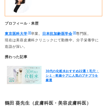
プロフィール・来歴
東京医科大学
卒業。
日本抗加齢医学会
専門医。
現在は美容皮膚科クリニックにて勤務中。分子栄養学に
造詣が深い。
携わった記事
30代の化粧水おすすめ22選！毛穴・
シミ・乾燥ケアに人気のプチプラを
厳選
鶴田 葵先生（皮膚科医・美容皮膚科医）