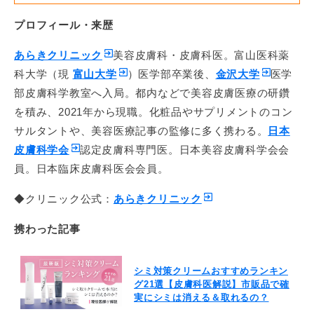
プロフィール・来歴
あらきクリニック
美容皮膚科・皮膚科医。富山医科薬
科大学（現
富山大学
）医学部卒業後、
金沢大学
医学
部皮膚科学教室へ入局。都内などで美容皮膚医療の研鑽
を積み、2021年から現職。化粧品やサプリメントのコン
サルタントや、美容医療記事の監修に多く携わる。
日本
皮膚科学会
認定皮膚科専門医。日本美容皮膚科学会会
員。日本臨床皮膚科医会会員。
◆クリニック公式：
あらきクリニック
携わった記事
シミ対策クリームおすすめランキン
グ21選【皮膚科医解説】市販品で確
実にシミは消える＆取れるの？