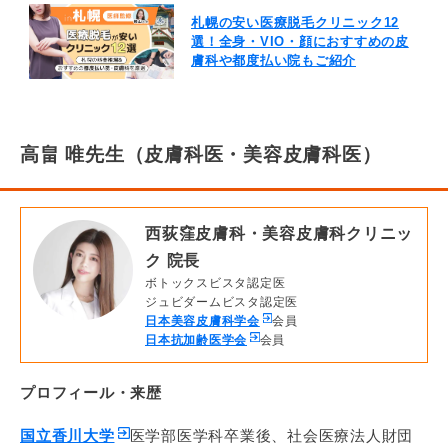
札幌の安い医療脱毛クリニック12
選！全身・VIO・顔におすすめの皮
膚科や都度払い院もご紹介
高畠 唯先生（皮膚科医・美容皮膚科医）
西荻窪皮膚科・美容皮膚科クリニッ
ク 院長
ボトックスビスタ認定医
ジュビダームビスタ認定医
日本美容皮膚科学会
会員
日本抗加齢医学会
会員
プロフィール・来歴
国立香川大学
医学部医学科卒業後、社会医療法人財団