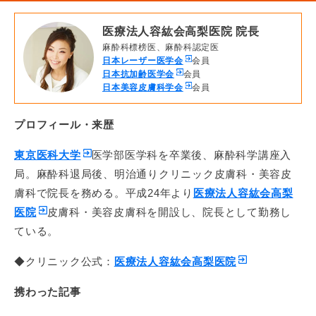
医療法人容紘会高梨医院 院長
麻酔科標榜医、麻酔科認定医
日本レーザー医学会
会員
日本抗加齢医学会
会員
日本美容皮膚科学会
会員
プロフィール・来歴
東京医科大学
医学部医学科を卒業後、麻酔科学講座入
局。麻酔科退局後、明治通りクリニック皮膚科・美容皮
膚科で院長を務める。平成24年より
医療法人容紘会高梨
医院
皮膚科・美容皮膚科を開設し、院長として勤務し
ている。
◆クリニック公式：
医療法人容紘会高梨医院
携わった記事