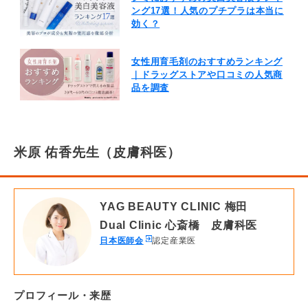
ング17選！人気のプチプラは本当に
効く？
女性用育毛剤のおすすめランキング
｜ドラッグストアや口コミの人気商
品を調査
米原 佑香先生（皮膚科医）
YAG BEAUTY CLINIC 梅田
Dual Clinic 心斎橋 皮膚科医
日本医師会
認定産業医
プロフィール・来歴