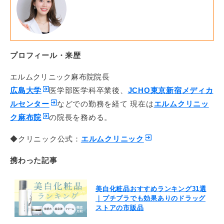
プロフィール・来歴
エルムクリニック麻布院院長
広島大学
医学部医学科卒業後、
JCHO東京新宿メディカ
ルセンター
などでの勤務を経て 現在は
エルムクリニッ
ク麻布院
の院長を務める。
◆クリニック公式：
エルムクリニック
携わった記事
美白化粧品おすすめランキング31選
｜プチプラでも効果ありのドラッグ
ストアの市販品