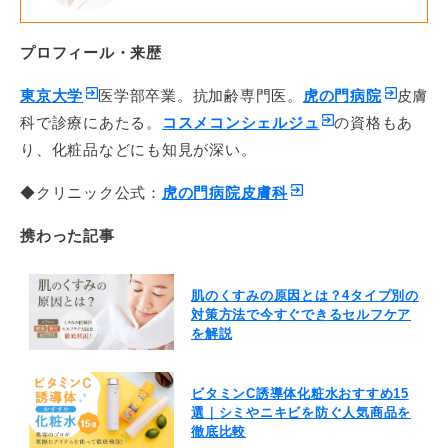
プロフィール・来歴
東京大学
医学部卒業。抗加齢専門医。
虎の門病院
皮膚
科で診療にあたる。
コスメコンシェルジュ
の資格もあ
り、化粧品などにも知見が深い。
◆クリニック公式：
虎の門病院皮膚科
携わった記事
肌のくすみの原因とは？4タイプ別の
対策方法で今すぐできるセルフケア
を解説
ビタミンC誘導体化粧水おすすめ15
選｜シミやニキビを防ぐ人気商品を
徹底比較