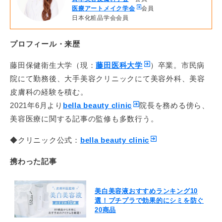
医療アートメイク学会
会員
日本化粧品学会会員
プロフィール・来歴
藤田保健衛生大学（現：
藤田医科大学
）卒業。市民病
院にて勤務後、大手美容クリニックにて美容外科、美容
皮膚科の経験を積む。
2021年6月より
bella beauty clinic
院長を務める傍ら、
美容医療に関する記事の監修も多数行う。
◆クリニック公式：
bella beauty clinic
携わった記事
美白美容液おすすめランキング10
選！プチプラで効果的にシミを防ぐ
20商品