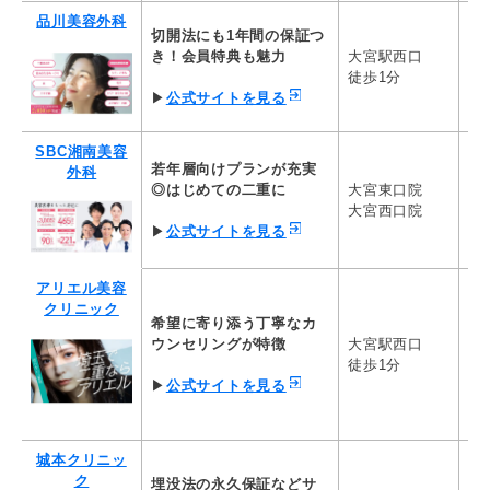
ルラ美容クリニッ
1dayルラライン二重術
スタンダード
品川美容外科
ク
66,000円
110,000円
切開法にも1年間の保証つ
二
き！会員特典も魅力
大宮駅西口
切開法（全切開
22
二重まぶた・埋没法
徒歩1分
高須クリニック
法）
*保
99,000円
▶
公式サイトを見る
275,000円
二重術（埋没法）：マイクロメ
二重術（切開法
SBC湘南美容
聖心美容クリニッ
ソッド+α 2点留め
開
若年層向けプランが充実
外科
ク
181,500円
350,000円～
◎はじめての二重に
大宮東口院
週
大宮西口院
49
水の森美容クリニ
二重埋没法(2年保障)
二重全切開法
▶
公式サイトを見る
ック
100,980円
273,900円
ナチュラルアイスレッド
アリエル美容
ガーデンクリニッ
両目2点留め(極細糸使用)(保証
クリニック
全切開法
希望に寄り添う丁寧なカ
ク
なし)
440,000円
ウンセリングが特徴
大宮駅西口
ア
99,000円
徒歩1分
54
▶
公式サイトを見る
二重埋没法（線留め4点固定）
二重マイクロ切
城本クリニック
※1年保証
開）
137,500円
220,000円～
城本クリニッ
ヴェリテクリニッ
埋没法（2点固定）
全切開法
ク
埋没法の永久保証などサ
ク
88,000円
330,000円