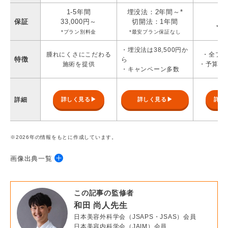
1-5年間
埋没法：2年間～*
1
保証
33,000円～
切開法：1年間
*全
*プラン別料金
*最安プラン保証なし
・埋没法は38,500円か
腫れにくさにこだわる
・全プ
特徴
ら
施術を提供
・予算別
・キャンペーン多数
詳細
詳しく見る▶
詳しく見る▶
詳し
※2026年の情報をもとに作成しています。
画像出典一覧
・
共立美容外科
この記事の監修者
・
品川美容外科
和田 尚人先生
・
SBC湘南美容外科
日本美容外科学会（JSAPS・JSAS）会員
日本美容内科学会（JAIM）会員