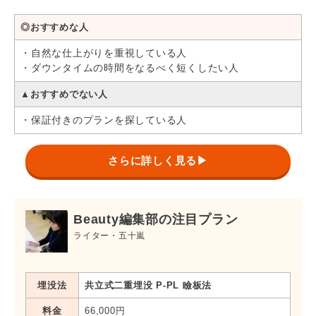
◆
切開法
◎おすすめな人
プラン
料金
保証*
・自然な仕上がりを重視している人
・ダウンタイムの時間をなるべく短くしたい人
ミニ切開・部分切開
－
275,000円
▲おすすめでない人
目頭切開法
－
275,000円
・保証付きのプランを探している人
目尻切開法
－
275,000円～
*二重が取れてしまった場合の再施術
さらに詳しく見る▶
Beauty編集部の注目プラン
ライター・五十嵐
埋没法
共立式二重埋没 P-PL 瞼板法
料金
66,000円