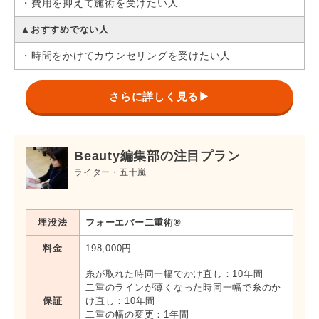
目頭切開プレミアム
188,920円
1年間
・費用を抑えて施術を受けたい人
目尻切開法
188,920円
1年間
▲おすすめでない人
・時間をかけてカウンセリングを受けたい人
*再施術の内容により保証期間が異なります
さらに詳しく見る▶
Beauty編集部の注目プラン
ライター・五十嵐
埋没法
フォーエバー二重術®
料金
198,000円
糸が取れた時同一幅でかけ直し：10年間
二重のラインが薄くなった時同一幅で糸のか
保証
け直し：10年間
二重の幅の変更：1年間