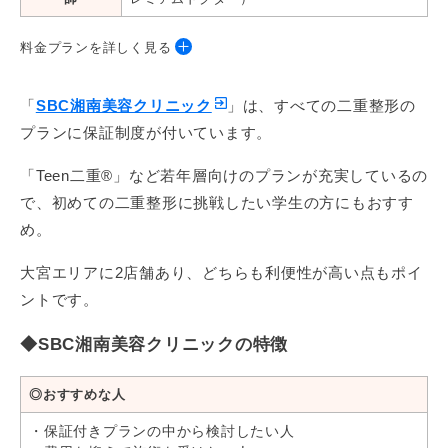
料金プランを詳しく見る
◆埋没法
「
SBC湘南美容クリニック
」は、すべての二重整形の
プランに保証制度が付いています。
プラン
料金
保証*
「Teen二重®」など若年層向けのプランが充実しているの
Teen二重®（2点留め）
39,000円
1・3年間
で、初めての二重整形に挑戦したい学生の方にもおすす
週末二重®（2点留め）
49,800円
1・3年間
め。
クイックコスメティーク
98,000円
1・10年間
大宮エリアに2店舗あり、どちらも利便性が高い点もポイ
Neo（シングル）
ントです。
◆
切開法
◆SBC湘南美容クリニックの特徴
プラン
料金
保証*
◎おすすめな人
全切開二重術
250,000円
1・3年間
・保証付きプランの中から検討したい人