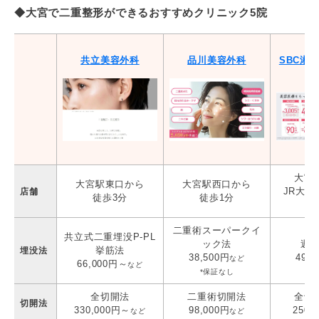
◆大宮で二重整形ができるおすすめクリニック5院
共立美容外科
品川美容外科
SBC湘
大宮
大宮駅東口から
大宮駅西口から
JR大
店舗
徒歩3分
徒歩1分
徒
二重術スーパークイ
共立式二重埋没P-PL
ック法
週末
挙筋法
埋没法
38,500円
49,8
など
66,000円～
など
*保証なし
全切開法
二重術切開法
全切
切開法
330,000円～
98,000円
250,
など
など