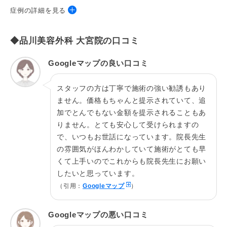
症例の詳細を見る
◆品川美容外科 大宮院の口コミ
施術名
二重術スーパークイック法
施術の説
Googleマップの良い口コミ
針を使用して糸で留める埋没法の二重術
明
スタッフの方は丁寧で施術の強い勧誘もあり
費用総額
38,500円～55,000円（税込）
ません。価格もちゃんと提示されていて、追
リスク
ﾊﾚ/痛み:2日～1週間位 内出血:1～2週間位
加でとんでもない金額を提示されることもあ
りません。とても安心して受けられますの
施術院
品川美容外科 新宿院（0120-614-900）
で、いつもお世話になっています。院長先生
の雰囲気がほんわかしていて施術がとても早
施術名
スーパーナチュラル二重術・切開法ロング
くて上手いのでこれからも院長先生にお願い
施術の説
したいと思っています。
上まぶたを切開する二重術
明
（引用：
Googleマップ
）
費用総額
348,600円～498,000円（税込）
Googleマップの悪い口コミ
リスク
ﾊﾚ/痛み:5日～1週間位 内出血:1～2週間位 傷跡:1