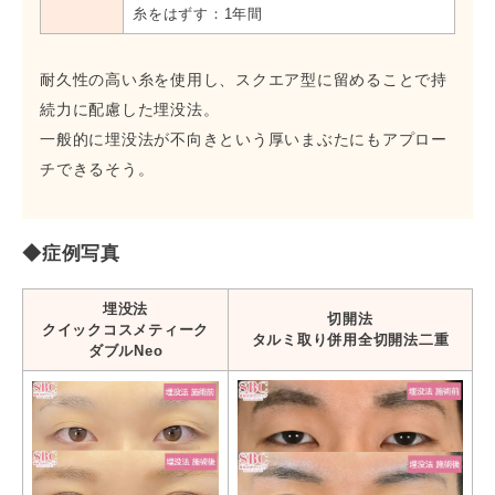
糸をはずす：1年間
耐久性の高い糸を使用し、スクエア型に留めることで持
続力に配慮した埋没法。
一般的に埋没法が不向きという厚いまぶたにもアプロー
チできるそう。
◆症例写真
埋没法
切開法
クイックコスメティーク
タルミ取り併用全切開法二重
ダブルNeo