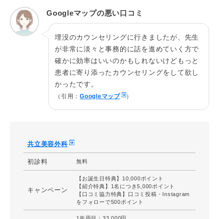
感じるなどを生じることがあります。
Googleマップの悪い口コミ
施術院
立川院
埋没のカウンセリングに行きましたが、先生
が非常に淡々と事務的に話を進めていく方で
施術名
全切開・ミニ切開(部分切開)
確かに効率はいいのかもしれないけどもっと
施術の説
まぶたの脂肪を除去し、ぱっちりとした二重を実
患者に寄り添ったカウンセリングをして欲し
明
現
かったです。
費用総額
両目 ¥275,000～両目¥550,000
（引用：
Googleマップ
）
1週間程度の痛みや熱感、1～2週間程度の腫れや
リスク
内出血、鈍さ、痺れ、傷跡の盛り上がり、仕上が
りに左右差を感じるなどが生じることがあります
共立美容外科
施術院
広島院
初診料
無料
【お誕生日特典】10,000ポイント
【紹介特典】1名につき5,000ポイント
キャンペーン
【口コミ協力特典】口コミ投稿・Instagram
をフォローで500ポイント
1年両目：33,000円