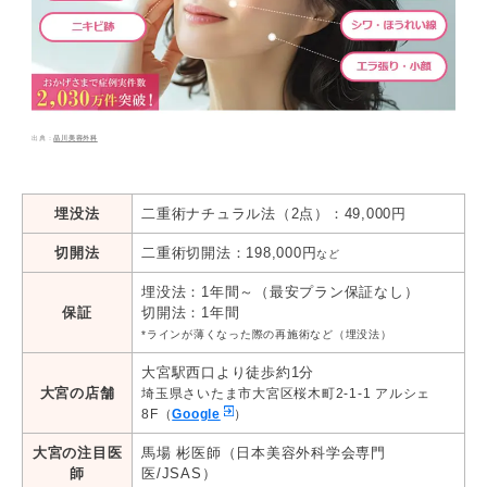
品川美容外科
埋没法
二重術ナチュラル法（2点）：49,000円
切開法
二重術切開法：198,000円
など
埋没法：1年間～（最安プラン保証なし）
保証
切開法：1年間
*ラインが薄くなった際の再施術など（埋没法）
大宮駅西口より徒歩約1分
大宮の店舗
埼玉県さいたま市大宮区桜木町2-1-1 アルシェ
8F（
Google
）
大宮の注目医
馬場 彬医師（日本美容外科学会専門
師
医/JSAS）