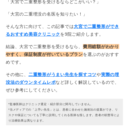
「大宮で二重整形を受けるならどこがいい？」
「大宮の二重埋没の名医を知りたい！」
そんな方に向けて、この記事では
大宮で二重整形ができ
るおすすめ美容クリニック
を9院ご紹介します。
結論、大宮で二重整形を受けるなら、
費用総額がわかり
やすく、保証制度が付いているプラン
を選ぶのがおすす
めです。
その他に、
二重整形がうまい先生を探すコツ
や
実際の埋
没法のダウンタイムレポ
など詳しく解説しているので、
ぜひ参考にしてください。
*監修医師はクリニック選定・紹介部分に関与していません。
*当メディアでの「上手い先生」とは、患者に合わせた施術法の提案ができ、リ
スクや保証についても丁寧に説明してくれる医師を指します。患者の状態等によ
り治療効果は異なります。