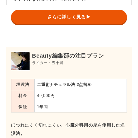
スーパーナチュラル目頭切開
239,800円
1年間
法
さらに詳しく見る▶
スーパーナチュラル目尻切開
239,800円
1年間
法
*BMC会員の料金です
Beauty編集部の注目プラン
ライター・五十嵐
埋没法
二重術ナチュラル法 2点留め
料金
49,000円
保証
1年間
ほつれにくく切れにくい、
心臓外科用の糸を使用した埋
没法。