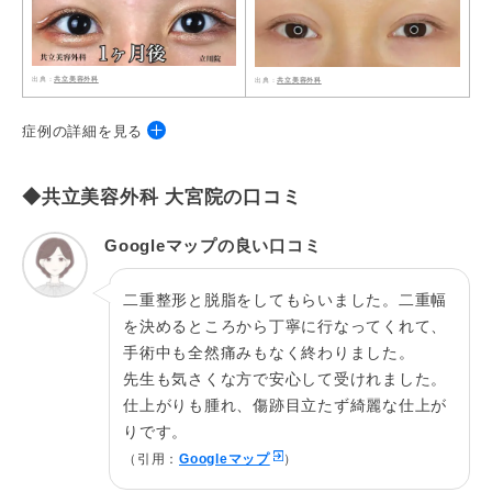
共立美容外科
共立美容外科
症例の詳細を見る
◆共立美容外科 大宮院の口コミ
施術名
共立式二重埋没P-PL挙筋法
独自の研究結果に基づき、目の上に点（ポイン
Googleマップの良い口コミ
ト）と点を結んで二重のラインを作る方法で、自
施術の説
然で美しい二重を形成します。この技術は、痛み
明
二重整形と脱脂をしてもらいました。二重幅
を最小限に抑え、短期間で効果を実感できるのが
特長です。
を決めるところから丁寧に行なってくれて、
手術中も全然痛みもなく終わりました。
費用総額
¥66,000（両目）～¥286,000（両目）
先生も気さくな方で安心して受けれました。
だるさ・熱感・頭痛・蕁麻疹・痒み・むくみ・発
仕上がりも腫れ、傷跡目立たず綺麗な仕上が
熱・咳・冷や汗・胸痛、目がゴロゴロする、二重
りです。
幅に左右差があると感じる、希望の二重幅と異な
リスク
（引用：
Googleマップ
）
ると感じる、眉が下がることによる二重幅の変
化、ラインが消失する、ラインの乱れ、違和感を