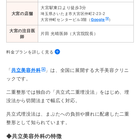
大宮駅東口より徒歩3分
大宮の店舗
埼玉県さいたま市大宮区仲町2-23-2
大宮仲町センタービル3階（
Google
）
大宮の注目医
片田 光晴医師（大宮院院長）
師
料金プランを詳しく見る
◆埋没法
「
共立美容外科
」は、全国に展開する大手美容クリニ
ックです。
プラン
料金
保証*
二重整形では独自の「共立式二重埋没法」をはじめ、埋
別途33,000
共立式二重埋没P-PL挙筋法
66,000円
没法から切開法まで幅広く対応。
円～
共立式埋没法は、まぶたへの負担や腫れに配慮した二重
別途33,000
共立式二重埋没 P-PL 瞼板法
66,000円
円～
整形として知られています。
自然癒着法
99,000円
－
◆共立美容外科の特徴