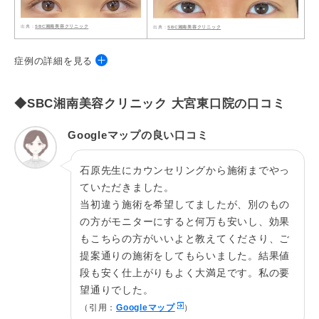
SBC湘南美容クリニック
SBC湘南美容クリニック
症例の詳細を見る
◆SBC湘南美容クリニック 大宮東口院の口コミ
施術名
クイックコスメティーク・ダブルNeo
施術の説
特殊な糸の結び方で、まぶた表面に針を通す事が
Googleマップの良い口コミ
明
ないため傷をつけずに二重を作れる施術法です。
石原先生にカウンセリングから施術までやっ
費用総額
両目198,000円
ていただきました。
だるさ・熱感・頭痛・蕁麻疹・痒み・むくみ・発
当初違う施術を希望してましたが、別のもの
熱・咳・冷や汗・胸痛、目がゴロゴロする、二重
の方がモニターにすると何万も安いし、効果
幅に左右差があると感じる、希望の二重幅と異な
リスク
ると感じる、眉が下がることによる二重幅の変
もこちらの方がいいよと教えてくださり、ご
化、ラインが消失する、ラインの乱れ、違和感を
提案通りの施術をしてもらいました。結果値
感じるなどを生じることがあります。
段も安く仕上がりもよく大満足です。私の要
総合フリーダイヤル：0120-489-100
望通りでした。
施術院
SBC湘南美容クリニック 奈良​​​​​院
（引用：
Googleマップ
）