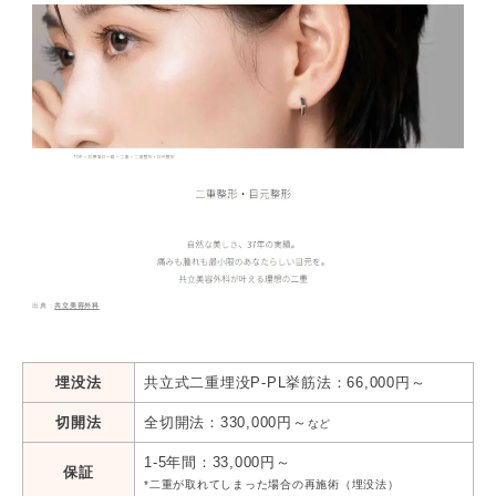
​​​・
城本クリニック
・
聖心美容クリニック
・
ルラ(LULA)美容クリニック
・
大宮中央クリニック
・
TCB東京中央美容外科
共立美容外科
埋没法
共立式二重埋没P-PL挙筋法：66,000円～
切開法
全切開法：330,000円～
など
1-5年間：33,000円～
保証
*二重が取れてしまった場合の再施術（埋没法）