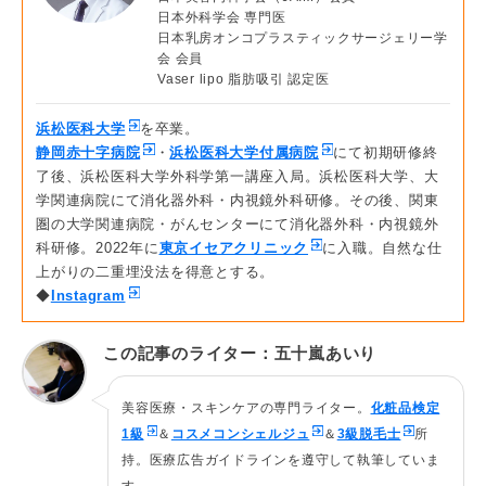
・
アリエル美容クリニック
日本外科学会 専門医
・
城本クリニック
日本乳房オンコプラスティックサージェリー学
会 会員
Vaser lipo 脂肪吸引 認定医
浜松医科大学
を卒業。
静岡赤十字病院
・
浜松医科大学付属病院
にて初期研修終
了後、浜松医科大学外科学第一講座入局。浜松医科大学、大
学関連病院にて消化器外科・内視鏡外科研修。その後、関東
圏の大学関連病院・がんセンターにて消化器外科・内視鏡外
科研修。2022年に
東京イセアクリニック
に入職。自然な仕
上がりの二重埋没法を得意とする。
◆
Instagram
この記事のライター：五十嵐あいり
美容医療・スキンケアの専門ライター。
化粧品検定
1級
＆
コスメコンシェルジュ
＆
3級脱毛士
所
持。医療広告ガイドラインを遵守して執筆していま
す。