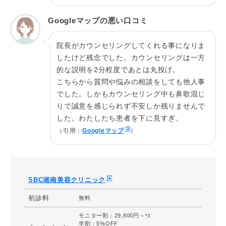
施術名
タルミ取り併用全切開法二重
Googleマップの悪い口コミ
皮膚を切開し、皮下にある眼輪筋や瞼板、眼窩隔
施術の説
膜などを処理して切開したラインに強固な二重を
院長がカウンセリングしてくれる事になりま
明
作ります。
したけど残念でした。カウンセリングは一方
的な説明を2分程度であとは丸投げ。
費用総額
320,000円
こちらから質問や悩みの相談をしても他人事
だるさ・熱感・頭痛・蕁麻疹・痒み・むくみ・発
でした。しかもカウンセリング中も鼻歌混じ
熱・咳・冷や汗・胸痛、目がゴロゴロする、施術
りで誠意を感じられず不安しか残りませんで
箇所の知覚の麻痺・鈍さ、しびれ、傷痕のもり上
リスク
がり・凹み ・色素沈着、希望と異なると感じる、
した。わたしたち患者を下に見すぎ。
仕上がりに左右差があると感じるなどを生じるこ
（引用：
Googleマップ
）
とがあります。
総合フリーダイヤル：0120-489-100
施術院
SBC湘南美容クリニック 豊橋院
SBC湘南美容クリニック
初診料
無料
モニター割：29,800円～
*3
​​​​​学割：5%OFF