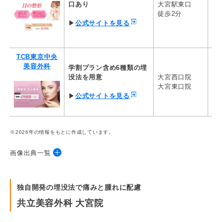
口あり
大宮駅東口
マ
徒歩2分
65
▶
公式サイトを見る
TCB東京中央
美容外科
学割プラン含め6種類の埋
没法を用意
大宮西口院
T
大宮東口院
29
▶
公式サイトを見る
※2026年の情報をもとに作成しています。
画像出典一覧
・
共立美容外科
独自開発の埋没法で痛みと腫れに配慮
・
品川美容外科
共立美容外科 大宮院
・
SBC湘南美容クリニック
・
アリエル美容クリニック