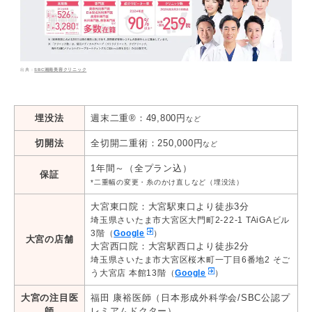
SBC湘南美容クリニック
埋没法
週末二重®：49,800円
など
切開法
全切開二重術：250,000円
など
1年間～（全プラン込）
保証
*二重幅の変更・糸のかけ直しなど（埋没法）
大宮東口院：大宮駅東口より徒歩3分
埼玉県さいたま市大宮区大門町2-22-1 TAiGAビル
3階（
Google
）
大宮の店舗
大宮西口院：大宮駅西口より徒歩2分
埼玉県さいたま市大宮区桜木町一丁目6番地2 そご
う大宮店 本館13階（
Google
）
大宮の注目医
福田 康裕医師（日本形成外科学会/SBC公認プ
師
レミアムドクター）