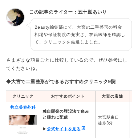
クリニック
埋没法
切開法
この記事のライター：五十嵐あいり
SBC湘南美容クリ
週末二重®（2点留め）
全切開法二重術
ニック
49,800円
250,000円
Beauty編集部にて、大宮の二重整形の料金
相場や保証制度の充実さ、在籍医師を確認し
共立式二重埋没 P-PL 挙筋法
二重切開
共立美容外科
て、クリニックを厳選しました。
66,000円～
330,000円～
二重切開法（全
TCB東京中央美容
TCB二重術 2点留め
さまざまな項目ごとに比較しているので、ぜひ参考にし
開）
外科
29,800円
83,600円
てくださいね。
埋没法1dayナチュラルデザイ
二重切開 全切
◆大宮で二重整形ができるおすすめクリニック9院
TAクリニック
ン ２点留め
200,000円
85,800円
クリニック
おすすめポイント
大宮の店舗
埋没二重2点留め（麻酔代込
切開二重(全切開
東京美容外科
み）
共立美容外科
385,000円
99,000円
独自開発の埋没法で痛み
と腫れに配慮
大宮駅東口
共
二重術ナチュラル法 2点留め
二重術切開法
徒歩3分
66
品川美容外科
49,000円
98,000円
▶
公式サイトを見る