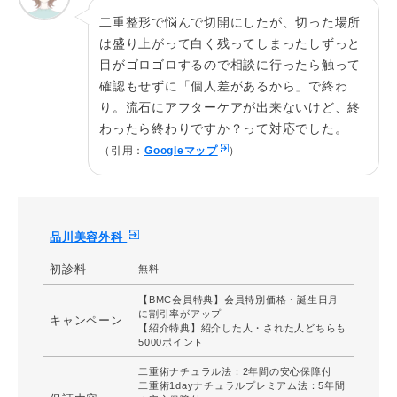
ヶ月位の赤み 通院:5～7日後(抜糸)
二重整形で悩んで切開にしたが、切った場所
は盛り上がって白く残ってしまったしずっと
施術院
品川スキンクリニック 千葉院（0120-006-170
）
目がゴロゴロするので相談に行ったら触って
確認もせずに「個人差があるから」で終わ
り。流石にアフターケアが出来ないけど、終
わったら終わりですか？って対応でした。
（引用：
Googleマップ
）
品川美容外科
初診料
無料
【BMC会員特典】会員特別価格・誕生日月
に割引率がアップ
キャンペーン
【紹介特典】紹介した人・された人どちらも
5000ポイント
二重術ナチュラル法：2年間の安心保障付
二重術1dayナチュラルプレミアム法：5年間