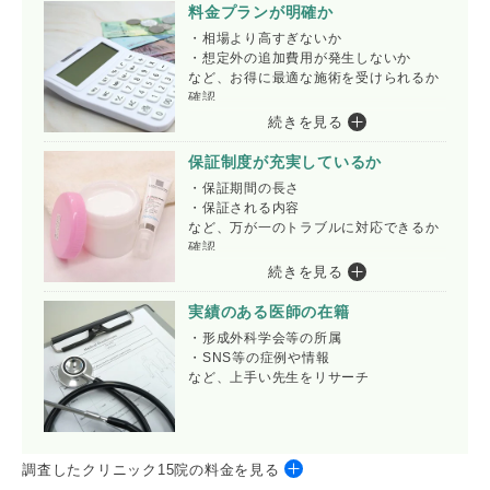
料金プランが明確か
・相場より高すぎないか
・想定外の追加費用が発生しないか
など、お得に最適な施術を受けられるか
確認
続きを見る
保証制度が充実しているか
・保証期間の長さ
・保証される内容
など、万が一のトラブルに対応できるか
確認
続きを見る
実績のある医師の在籍
・形成外科学会等の所属
・SNS等の症例や情報
など、上手い先生をリサーチ
調査したクリニック15院の料金を見る