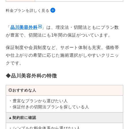
料金プランを詳しく見る
◆埋没法
「
品川美容外科
」は、埋没法・切開法ともにプラン数
が豊富で、切開法にも1年間の保証がついています。
プラン
料金
保証
保証制度や会員制度など、サポート体制も充実。価格帯
二重術スーパークイック法
22,000円
なし
や仕上がりの希望に応じた施術選択がしやすいクリニッ
（両目）
クです。
二重術ナチュラル法（2点）
49,000円
1年間
◆品川美容外科の特徴
二重術エバーナチュラル法（2
68,000円
3年間
点）
◎おすすめな人
◆
切開法
・豊富なプランから選びたい人
・保証付きの切開法プランを探している人
プラン
料金*
保証
▲契約前に確認
二重術切開法（プレミアム）
198,000円
1年間
・シンプルな料金体系から選びたい人