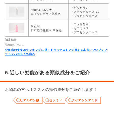
・グリセリン
muqna（ムクナ）
・メチルグルセス-10
エイジングケア化粧水
・プラセンタエキス
・コメ発酵液
菊正宗
・セラミド３
日本酒の化粧水 高保湿
・プラセンタエキス
補足情報
詳細はこちら↓
化粧水おすすめランキング50選！ドラックストアで買える本当にいいプチプ
ラ＆デパコス人気商品
5.近しい効能がある類似成分をご紹介
お悩みの方へオススメの類似成分をご紹介します！
ヒアルロン酸
セラミド
ナイアシンアミド