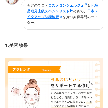
美容のプロ・
コスメコンシェルジュ
＆
化粧
品成分上級スペシャリスト
の資格、
日本メ
イクアップ知識検定
を持つ美容専門のライ
ター。
1.美容効果