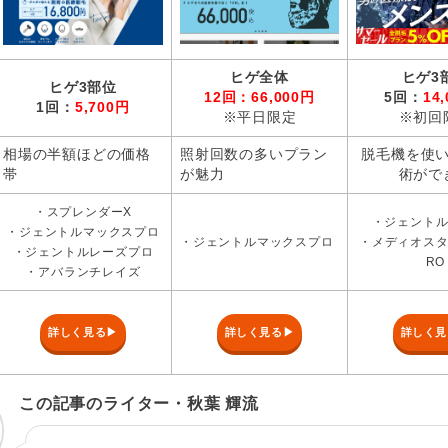
ヒゲ全体
ヒゲ3
ヒゲ3部位
12回：66,000円
5回：
14
1回：
5,700円
※平日限定
※初回
相場の半額ほどの価格
照射回数の多いプラン
脱毛機を使
帯
が魅力
術がで
・スプレンダーX
・ジェント
・ジェントルマックスプロ
・ジェントルマックスプロ
・メディオスター
・ジェントルレーズプロ
RO
・アバランチレイズ
詳しく見る▶
詳しく見る▶
詳しく見
この記事のライター・秋葉 輝流