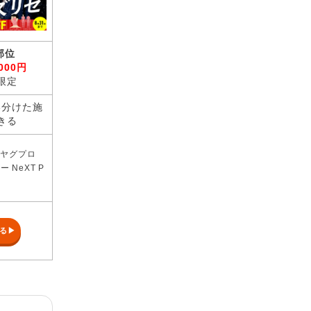
部位
,000円
限定
い分けた施
きる
ルヤグプロ
 NeXT P
る▶