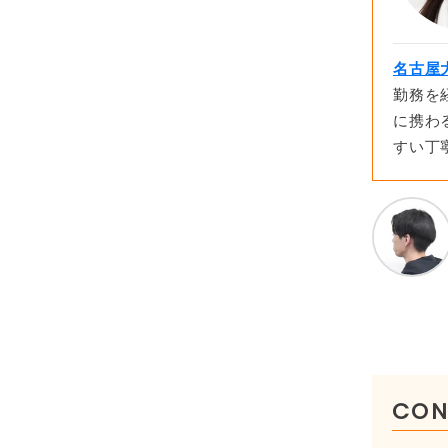
名古屋
勤務を
に携わ
すい丁
CON