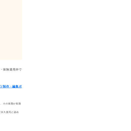
療・保険適用外で
ツ制作・編集ポ
し、その状態が長期
ば永久脱毛と認め