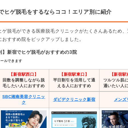
宿でヒゲ脱毛をするならココ！エリア別に紹介
ヒゲ脱毛ができる医療脱毛クリニックがたくさんあるため、
におすすめ院をピックアップしました。
別】新宿でヒゲ脱毛がおすすめの3院
ロールできます
【新宿駅西口】
【
新宿駅東口】
【新宿駅
回数を調整しながら脱
平日割引を活用して通
ツルツル肌
毛したい人におすすめ
える人におすすめ
通いたい人
SBC湘南美容クリニッ
ダビデクリニック新宿
メンズ
ク