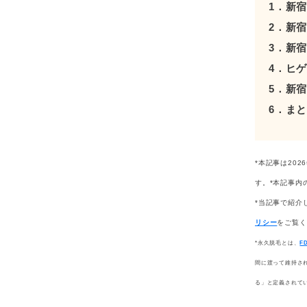
1．新
2．新
3．新
4．ヒ
5．新
6．ま
*本記事は20
す。*本記事内
*当記事で紹介
リシー
をご覧く
*永久脱毛とは、
F
間に渡って維持さ
る」と定義されて