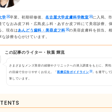
大学
卒業。初期研修後、
名古屋大学皮膚科学教室
に入局。
経てなおみ皮フ科・広島皮ふ科・あすか皮フ科にて美容診療、
る。現在は
あんどう歯科・美容皮フ科
の美容皮膚科を担当。
寧な診療を心がけています。
この記事のライター・秋葉 輝流
さまざまなメンズ美容の経験やクリニックへの潜入調査をもとに、男性
の目線で分かりやすくお伝え。「
医療広告ガイドライン
」を遵守して
筆しています。
TENTS