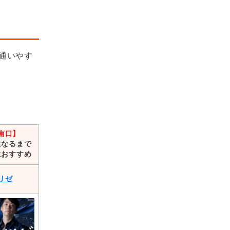
通いやす
南口】
になるまで
におすすめ
リゼ