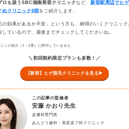
プロも扱うSBC湘南美容クリニック
など、
新宿駅周辺でヒ
すめクリニック9院
をご紹介します。
毛の効果があるか不安」という方も、納得のいくクリニック
説しているので、最後までチェックしてくださいね。
ニック紹介（1・2章）に関与していません
＼初回契約限定プランも多数！／
【新宿】ヒゲ脱毛クリニックを見る▶
この記事の監修者
安藤 かおり先生
皮膚科専門医
あんどう歯科・美容皮フ科クリニック