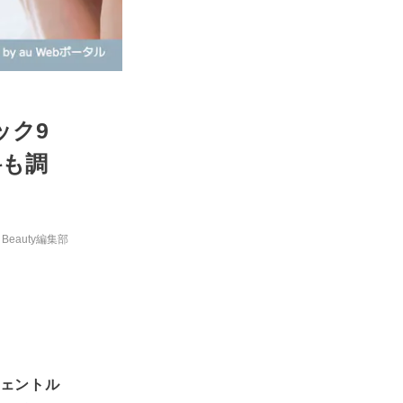
ック9
科も調
y Beauty編集部
ェントル