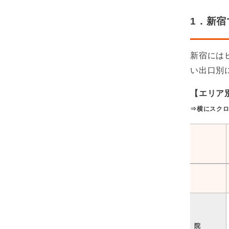
1．新
新宿には
い出口別
【エリア
⇒横にスク
院