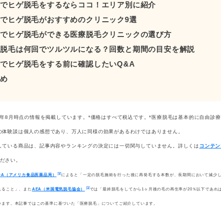
宿でヒゲ脱毛をするならココ！エリア別に紹介
宿でヒゲ脱毛がおすすめのクリニック9選
宿でヒゲ脱毛ができる医療脱毛クリニックの選び方
ゲ脱毛は何回でツルツルになる？回数と期間の目安を解説
宿でヒゲ脱毛をする前に確認したいQ&A
とめ
26年8月時点の情報を掲載しています。*価格はすべて税込です。*医療脱毛は基本的に自由診
の体験談は個人の感想であり、万人に同様の効果があるわけではありません。
している商品は、記事内容やランキングの決定には一切関与していません。詳しくは
コンテン
ださい。
DA（アメリカ食品医薬品局）
によると「一定の脱毛施術を行った後に再発毛する本数が、長期間において減少
れること」、また
AEA（米国電気脱毛協会）
では「最終脱毛をしてから1ヶ月後の毛の再生率が20％以下であれ
います。本記事ではこの基準に基づいた「医療脱毛」についてご紹介しています。