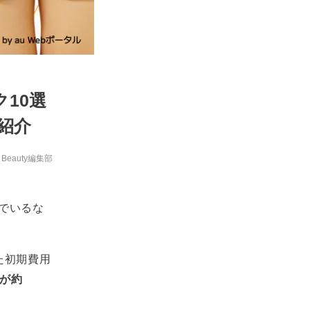
10選
も紹介
y Beauty編集部
でいるな
た初期費用
回が約