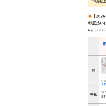
◆
【202
都度払い
▶右にスクロ
院
ッ
全
料金
2