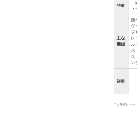
・
特徴
・
熱
ジ
プ
主な
レ
機械
ル
ス
ス
ン
詳細
*¹ 全身脱毛コース