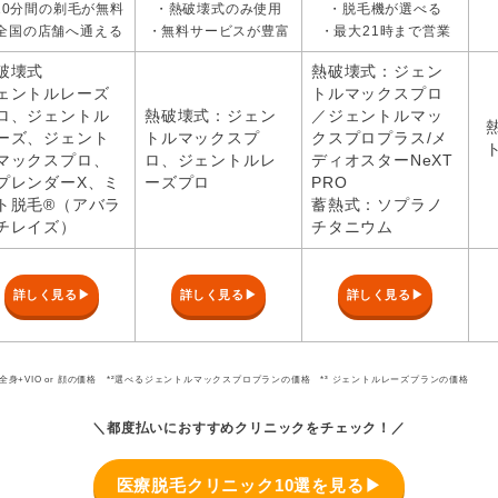
10分間の剃毛が無料
・熱破壊式のみ使用
・脱毛機が選べる
全国の店舗へ通える
・無料サービスが豊富
・最大21時まで営業
破壊式
熱破壊式：ジェン
ェントルレーズ
トルマックスプロ
ロ、ジェントル
熱破壊式：ジェン
／ジェントルマッ
ーズ、ジェント
トルマックスプ
クスプロプラス/メ
マックスプロ、
ロ、ジェントルレ
ディオスターNeXT
プレンダーX、ミ
ーズプロ
PRO
ト脱毛®（アバラ
蓄熱式：ソプラノ
チレイズ）
チタニウム
詳しく見る▶
詳しく見る▶
詳しく見る▶
 全身+VIO or 顔の価格 *²選べるジェントルマックスプロプランの価格 *³ ジェントルレーズプランの価格
＼都度払いにおすすめクリニックをチェック！／
医療脱毛クリニック10選を見る▶