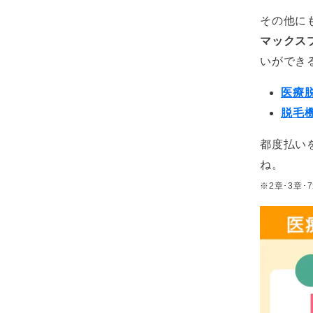
その他に
マックス
いができ
医療
脱毛
都度払い
ね。
※2章･3章