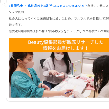
3級脱毛士
･
化粧品検定1級
･
コスメコンシェルジュ
所持。 / 元コ
ンケア広報。
社会人になってすぐに医療脱毛に通いはじめ、ツルツル肌を目指して2
術を完了。
顔脱毛6回目以降は肌の様子や発毛状況をチェックしつつ都度払いで継