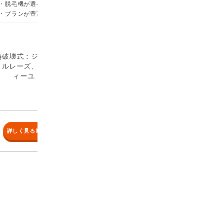
・脱毛機が選べる
・プランが豊富！
熱破壊式：ジェン
トルレーズ、ラフ
ィーユ
詳しく見る▶