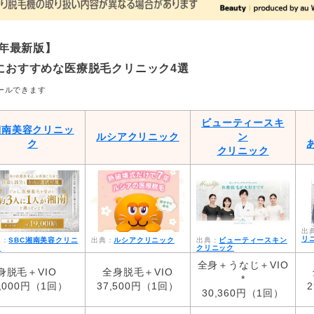
6年最新版】
におすすめな医療脱毛クリニック4選
ールできます
ビューティースキ
湘南美容クリニッ
ルシアクリニック
ン
ク
クリニック
リ
SBC湘南美容クリニ
ルシアクリニック
ビューティースキン
ク
クリニック
全身＋うなじ＋VIO
身脱毛＋VIO
全身脱毛＋VIO
*
5,000円（1回）
37,500円（1回）
30,360円（1回）