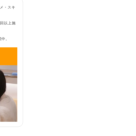
スメ・スキ
0回以上施
続中。