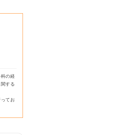
外科の経
に関する
行ってお