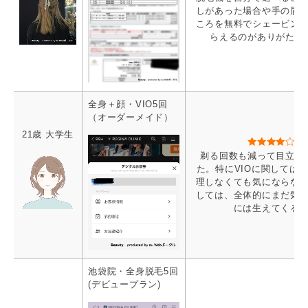
しがあった場合や手の届
ころを無料でシェービン
らえるのがありがたか
全身＋顔・VIO5回
（オーダーメイド）
21歳 大学生
剃る回数も減って目立た
た。特にVIOに関しては
理しなくても気にならな
しては、全体的にまだ気
には生えてくる
池袋院・全身脱毛5回
(デビュープラン)