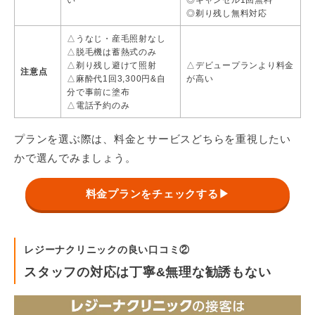
TCB東京中央美容外科
198,000円
389,000円
◎剃り残し無料対応
DMTC美容皮膚科
89,000円
129,000円
△うなじ・産毛照射なし
△脱毛機は蓄熱式のみ
トイトイトイクリニック
△剃り残し避けて照射
△デビュープランより料金
注意点
ー
126,000円
※トイトイトイクリニックは
△麻酔代1回3,300円&自
が高い
2025年2月に営業停止しました
分で事前に塗布
△電話予約のみ
フェミークリニック
242,000円
ー
ブランクリニック
ー
ー
プランを選ぶ際は、料金とサービスどちらを重視したい
かで選んでみましょう。
フレイアクリニック
198,000円
296,000円
リアラクリニック
141,900円
290,400円
料金プランをチェックする▶
レジーナクリニック
215,250円
378,000円
アーツ銀座クリニック
176,000円
ー
レジーナクリニックの良い口コミ②
横浜マリアクリニック
146,000円
270,000円
スタッフの対応は丁寧&無理な勧誘もない
ジョウクリニック 銀座院
303,600円
433,400円
表参道メディカルクリニック
198,000円
308,000円