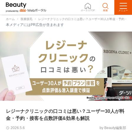
ポータルTOP
検索
メニュー
口コミ評価
体験レポ
Q&A
ホーム
医療脱毛
レジーナクリニックの口コミは悪い？ユーザー30人が料金・予約・接
本メディアにはPR広告が含まれます
レジーナクリニックの口コミは悪い？ユーザー30人が料
金・予約・接客を点数評価&効果も解説
by Beauty編集部
2026.5.6