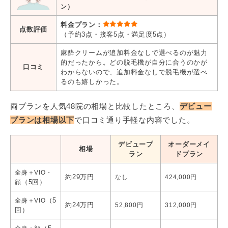
ン）
料金プラン：
点数評価
（予約3点・接客5点・満足度5点）
麻酔クリームが追加料金なしで選べるのが魅力
的だったから。どの脱毛機が自分に合うのかが
口コミ
わからないので、追加料金なしで脱毛機が選べ
るのも嬉しかった。
両プランを人気48院の相場と比較したところ、
デビュー
プランは相場以下
で口コミ通り手軽な内容でした。
デビュープ
オーダーメイ
相場
ラン
ドプラン
全身＋VIO・
約29万円
なし
424,000円
（5回）
顔
（5
全身＋VIO
約24万円
52,800円
312,000円
回）