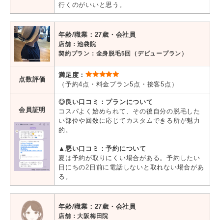
行くのがいいと思う。
年齢/職業：27歳・会社員
店舗：池袋院
契約プラン：全身脱毛5回（デビュープラン）
満足度：
点数評価
（予約4点・料金プラン5点・接客5点）
◎良い口コミ：プランについて
会員証明
コスパよく始められて、その後自分の脱毛した
い部位や回数に応じてカスタムできる所が魅力
的。
▲悪い口コミ：予約について
夏は予約が取りにくい場合がある。予約したい
日にちの2日前に電話しないと取れない場合があ
る。
年齢/職業：27歳・会社員
店舗：大阪梅田院