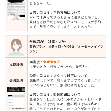
ともなかった。
▲悪い口コミ：予約方法について
Webで予約ができるとさらに便利だと感じる。
夏前などは予約がかなり取りづらく、次の予約
まで半年近く空いてしまうこともあった。
年齢/職業：21歳・大学生
契約プラン：全身＋顔・VIO5回（オーダーメイドプ
ラン）
満足度：
点数評価
（予約５点・料金プラン4点・接客5点）
◎良い口コミ：スタッフ対応について
会員証明
施術時は丁寧で、隅々まで当ててくれる。スタ
ッフの感じもいい。無理な契約もなかった。
▲悪い口コミ：照射範囲について
産毛をなくしたい人には不向きかも？という印
象。顔以外はおすすめ。傷の周りは結構広めに
離して当てられるため、かさぶたが治ってから