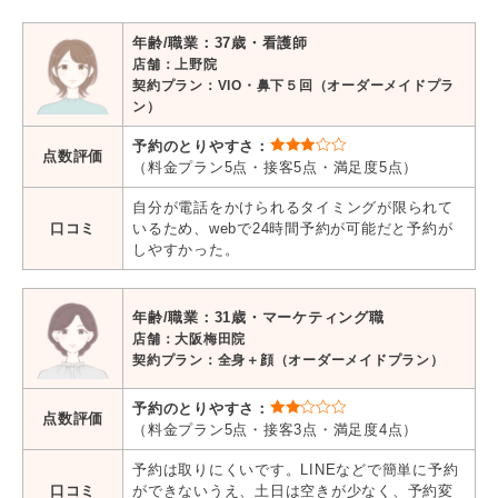
年齢/職業：37歳・看護師
店舗：上野院
契約プラン：VIO・鼻下５回（オーダーメイドプラ
ン）
予約のとりやすさ：
点数評価
（料金プラン5点・接客5点・満足度5点）
自分が電話をかけられるタイミングが限られて
口コミ
いるため、webで24時間予約が可能だと予約が
しやすかった。
年齢/職業：31歳・マーケティング職
店舗：大阪梅田院
契約プラン：全身＋顔（オーダーメイドプラン）
予約のとりやすさ
：
点数評価
（料金プラン5点・接客3点・満足度4点）
予約は取りにくいです。LINEなどで簡単に予約
口コミ
ができないうえ、土日は空きが少なく、予約変