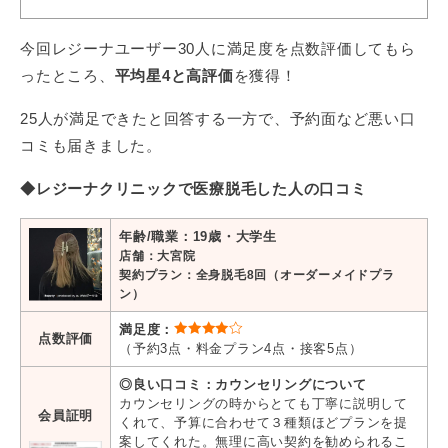
今回レジーナユーザー30人に満足度を点数評価してもら
ったところ、
平均星4と高評価
を獲得！
25人が満足できたと回答する一方で、予約面など悪い口
コミも届きました。
◆レジーナクリニックで医療脱毛した人の口コミ
年齢/職業：19歳・大学生
店舗：大宮院
契約プラン：全身脱毛8回（オーダーメイドプラ
ン）
満足度：
点数評価
（予約3点・料金プラン4点・接客5点）
◎良い口コミ：カウンセリングについて
カウンセリングの時からとても丁寧に説明して
会員証明
くれて、予算に合わせて３種類ほどプランを提
案してくれた。無理に高い契約を勧められるこ