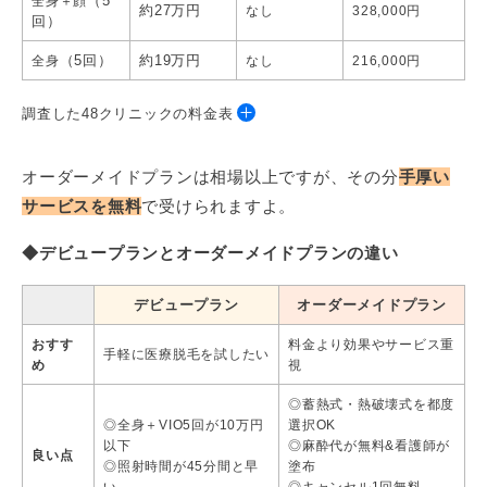
（5
全身＋顔
約27万円
なし
328,000円
回）
（5回）
約19万円
全身
なし
216,000円
調査した48クリニックの料金表
全身＋顔＋
クリニック名
全身
オーダーメイドプランは相場以上ですが、その分
手厚い
VIO
サービスを無料
で受けられますよ。
エミナルクリニック
49,500円
97,900円
◆デビュープランとオーダーメイドプランの違い
ー
ー
湘南美容クリニック
※61,200円
※104,400
デビュープラン
オーダーメイドプラン
（6回）
（6回）
リゼクリニック
64,800円
129,800円
おすす
料金より効果やサービス重
手軽に医療脱毛を試したい
め
視
美容皮膚科あおばクリニック
134,000円
199,000円
◎蓄熱式・熱破壊式を都度
ジェニークリニック
125,000円
170,000円
◎全身＋VIO5回が10万円
選択OK
以下
◎麻酔代が無料&看護師が
良い点
聖心美容クリニック
347,600円
530,200円
◎照射時間が45分間と早
塗布
い
◎キャンセル1回無料