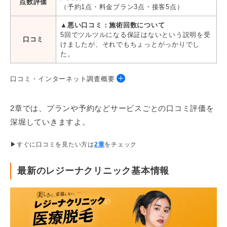
点数評価
（予約1点・料金プラン3点・接客5点）
▲悪い口コミ：施術回数について
5回でツルツルになる保証はないという説明を受
口コミ
けましたが、それでもちょっとがっかりでし
た。
口コミ・インターネット調査概要
2章では、プランや予約などサービスごとの口コミ評価を
【口コミ・インターネット調査概要】
深堀していきますよ。
対象：レジーナクリニックに通った女性20名（任意で会員証明を
提出）
▶すぐに口コミを見たい方は
2章
をチェック
期間：2024年7月17日～8月9日
調査機関：
株式会社クラウドワークス
最新のレジーナクリニック基本情報