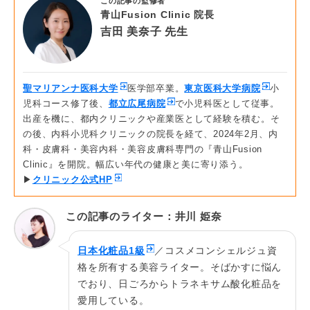
この記事の監修者
青山Fusion Clinic 院長
吉田 美奈子 先生
聖マリアンナ医科大学
医学部卒業。
東京医科大学病院
小
児科コース修了後、
都立広尾病院
で小児科医として従事。
出産を機に、都内クリニックや産業医として経験を積む。そ
の後、内科小児科クリニックの院長を経て、2024年2月、内
科・皮膚科・美容内科・美容皮膚科専門の『青山Fusion
Clinic』を開院。幅広い年代の健康と美に寄り添う。
▶
クリニック公式HP
この記事のライター：井川 姫奈
日本化粧品1級
／コスメコンシェルジュ資
格を所有する美容ライター。そばかすに悩ん
でおり、日ごろからトラネキサム酸化粧品を
愛用している。