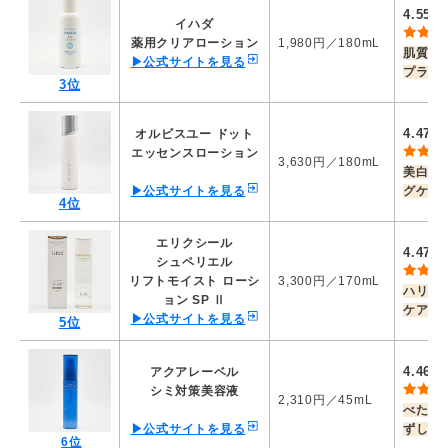
7,001～ 8,000円：3.3点
4.55
／
8,001～ 9,000円：3.0点
イハダ
9,001～10,000円：2.8点
薬用クリアローション
1,980円／180mL
肌質問
10,001～11,000円：2.5点
▶公式サイトを見る
プラ化
11,001～12,000円：2.3点
3位
12,001～13,000円：2.0点
13,001～14,000円：1.8点
4.47
オルビスユー ドット
14,001～15,000円：1.5点
／
エッセンスローション
15,001～16,000円：1.3点
3,630円／180mL
16,001～ 円：1.0点
美白
*1
▶公式サイトを見る
グケア
*
4位
エリクシール
4.47
／
シュペリエル
リフトモイスト ローシ
3,300円／170mL
ハリ感
ョン SP Ⅱ
ケア
*2
▶公式サイトを見る
5位
4.46
アクアレーベル
／
シミ対策美容液
2,310円／45mL
べたつ
▶公式サイトを見る
ずしい
6位