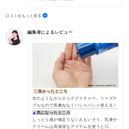
敏感肌
めな化
▶公式サイトを見る
20位
口コミをもっと見る
エリクシール ホワイト
4.14
／
エンリッチド リンクル
35歳／自由業／混合肌
編集者によるレビュー
ホワイトクリーム S
7,040円／15g
シワ改
分用ク
使用感はかなりさらさらテクスチャーのさっ
▶公式サイトを見る
21位
ぱりとした化粧水で、嫌なべたべた残りがな
く重さはありません。
*1 メラニンの生成を抑え、シミ、そばかすを防ぐ。*2 年齢に応じたお手入れ。*3
乾燥による。*4 編集部調べ。
39歳／主婦／乾燥肌
使用感はさらっとしたテクスチャーで乾燥肌
〇
良かったところ
の私には少し物足りなく感じました。です
水のようなさらさらテクスチャー。リーズナ
が、コスパはかなり良く続けやすいです。
ブルなので気兼ねなくバシャバシャ使える！
▲
気になったところ
しっとり感が物足りない人もいそう。乳液や
クリームは高保湿なアイテムを使うと◎。