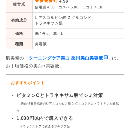
4.56
総合点
使用感 4.50 コスパ 5.00 口コミ 4.18
L-アスコルビン酸 2-グルコシド
有効成分
トラネキサム酸
価格
964円
／30mL
*1
種類
美容液
肌美精の「
ターニングケア美白 薬用美白美容液
」は、
お手頃価格の美白
美容液。
*1
おすすめポイント
ビタミンCとトラネキサム酸でシミ対策
....美白*2有効成分のL-アスコルビン酸 2-グルコシドとトラネキサム酸配
合
1,000円以内で購入できる
...ドラッグストアで買えるプチプラ品