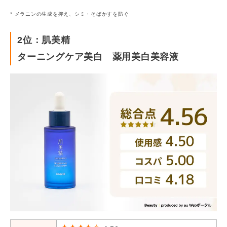
PEG（30）、PEG-8、水酸化大豆リン脂質、無水クエ
* メラニンの生成を抑え、シミ・そばかすを防ぐ
ン酸、エデト酸塩、VP・スチレン共重合体エマルショ
ン、ラウリン酸POE（20）ソルビタン、フェノキシエタ
2位：肌美精
ノール
ターニングケア美白 薬用美白美容液