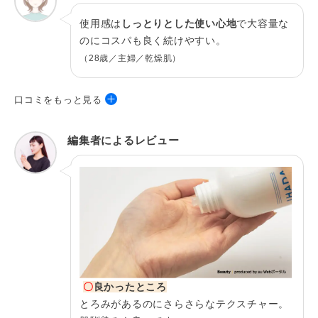
使用感は
しっとりとした使い心地
で大容量な
のにコスパも良く続けやすい。
（28歳／主婦／乾燥肌）
口コミをもっと見る
33歳／主婦／混合肌
編集者によるレビュー
値段がそこまで高くないですし、ドラッグス
トアには必ずある商品なので肌トラブルがあ
った時にすぐ購入できるのが有り難いです。
23歳／保育士／敏感肌
匂いやべたつきもなく使いやすいです。脂性
〇
良かったところ
肌の方は夏の暑い時はべたっとしてしまうか
とろみがあるのにさらさらなテクスチャー。
もしれないです。ただ、気に入っているので