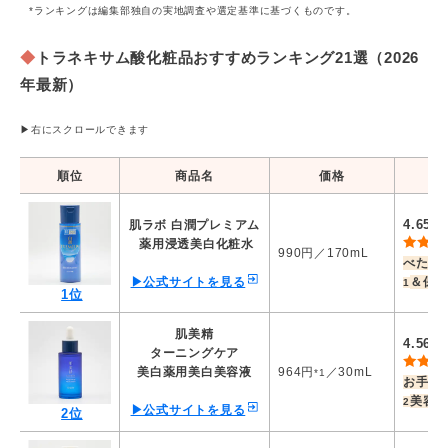
*ランキングは編集部独自の実地調査や選定基準に基づくものです。
期間：2024年8月27日～9月10日
調査方法：インターネット調査
対象者：20～70代女性／回答人数：90名
◆
トラネキサム酸化粧品おすすめランキング21選（2026
年最新）
【使用感】
各項目ごとに5点満点で評価し平均点を算
出。
▶右にスクロールできます
・べたつきにくい
・伸びが良い
順位
商品名
価格
総
・密着感があり肌馴染みが良い
・しっとり感が続く
・無香料or優しく心地良い香り
4.65
肌ラボ 白潤プレミアム
／
・容器が使いやすい
薬用浸透美白化粧水
990円／170mL
・容器が軽い
べたつ
▶公式サイトを見る
＆保湿
1
1位
【コスパ】
～ 1,000円：5.0点
肌美精
1,001～ 2,000円：4.8点
4.56
／
ターニングケア
2,001～ 3,000円：4.5点
美白薬用美白美容液
964円
／30mL
3,001～ 4,000円：4.3点
*1
お手頃
4,001～ 5,000円：4.0点
美容液
2
▶公式サイトを見る
5,001～ 6,000円：3.8点
2位
6,001～ 7,000円：3.5点