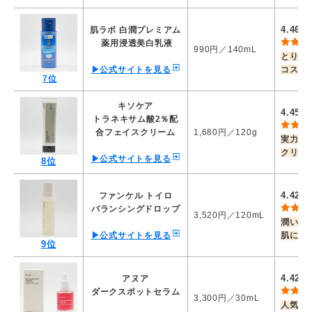
4.46
肌ラボ 白潤プレミアム
／
薬用浸透美白乳液
990円／140mL
とりあ
▶公式サイトを見る
コスパ
7位
キソケア
4.45
／
トラネキサム酸2％配
合フェイスクリーム
1,680円／120g
実力重
クリー
▶公式サイトを見る
8位
4.42
ファンケル トイロ
／
バランシングドロップ
3,520円／120mL
潤い不
▶公式サイトを見る
肌に着
9位
4.42
アヌア
／
ダークスポットセラム
3,300円／30mL
人気韓