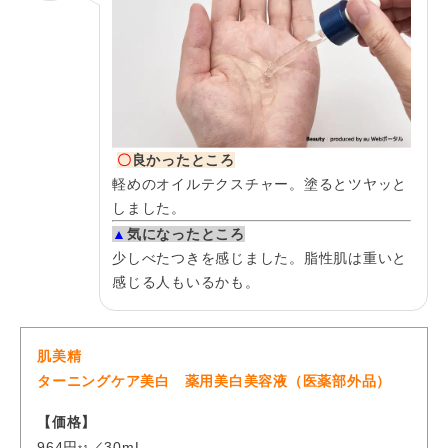
の肌馴染みも良いです。ドラッグストアなど
の店舗やネットでも購入できるので、続けや
すいです。
27歳／会社員／敏感肌
〇
良かったところ
トラネキサム酸が配合されている美容液でチ
軽めのオイルテクスチャー。塗るとツヤッと
ャレンジしやすい手頃な価格なのがいい。1
しました。
本使ってみたが、正直、目に見える変化はわ
▲
気になったところ
からなかった。
少しべたつきを感じました。脂性肌は重いと
感じる人もいるかも。
肌美精
ターニングケア美白 薬用美白美容液（医薬部外品）
【価格】
964円
／30mL