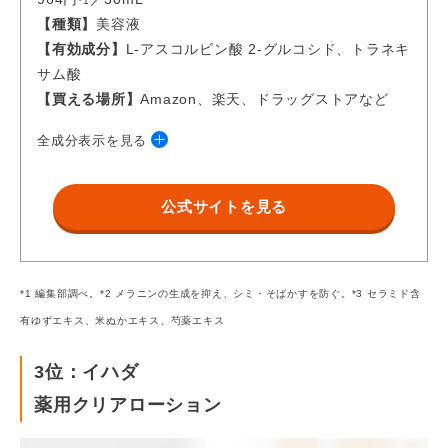
*1
【種類】
美容液​​​​
【有効成分】
L-アスコルビン酸 2-グルコシド、トラネキ
サム酸
【買える場所】
Amazon、楽天、ドラッグストアなど
全成分表示を見る
【有効成分】トラネキサム酸、L-アスコルビン酸 2-グル
コシド
公式サイトを見る
【その他の成分】ユズセラミド、米ヌカエキス、シャク
ヤクエキス、水解コンキオリン液、シルク抽出液、ヨク
イニンエキス、大豆エキス、シクロヘキサンジカルボン
*1 編集部調べ。*2 メラニンの生成を抑え、シミ・そばかすを防ぐ。*3 セラミド含
酸ビスエトキシジグリコール、濃グリセリン、BG、ポ
有ゆずエキス、米ぬかエキス、芍薬エキス
リグリセリン、エタノール、水酸化K、POE硬化ヒマシ
油、HEDTA・3Na液、カルボキシビニルポリマー、ラウ
3位：イハダ
リン酸POE(20)ソルビタン、クエン酸Na、クエン酸、
薬用クリアローション
ピロ亜硫酸Na、デヒドロジクレオソール、フェノキシエ
タノール、パラベン、水