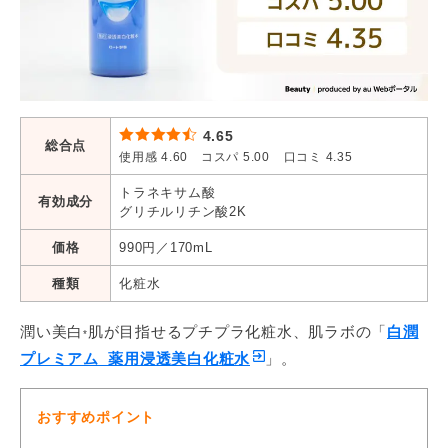
ちふれ
4.28
／
美白化粧水 TA
1,100円／180mL
コスパ
▶公式サイトを見る
13位
4.65
エトヴォス
総合点
4.27
／
薬用 ホワイトニングク
使用感 4.60 コスパ 5.00
口コミ 4.35
リアセラムW
5,940円／50mL
くすみ
*
トラネキサム酸
有効成分
液
グリチルリチン酸2K
▶公式サイトを見る
14位
価格
990円／170mL
ダーマファクトリー
4.26
／
トラネキサム酸
種類
化粧水
6%クリーム
1,380円／30mL
シンプ
韓国ク
潤い美白
肌が目指せるプチプラ化粧水、肌ラボの「
白潤
▶公式サイトを見る
15位
*
プレミアム 薬用浸透美白化粧水
」。
トランシーノ
4.24
／
薬用ホワイトニングク
3,520円
／150m
*4
リアローションEX
おすすめポイント
L
しっか
がらシ