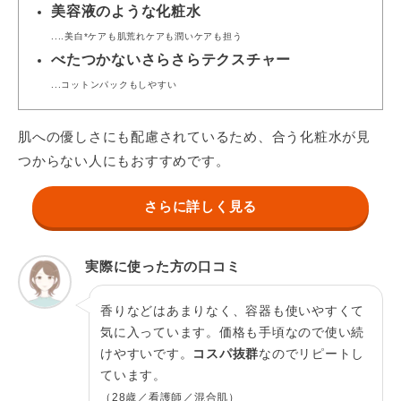
▶公式サイトを見る
16位
美容液のような化粧水
....美白*ケアも肌荒れケアも潤いケアも担う
無印良品
4.23
／
エイジングケア
べたつかないさらさらテクスチャー
薬用美白化粧水
2,990円／400mL
濃密テ
...コットンパックもしやすい
でハリ
▶公式サイトを見る
17位
肌への優しさにも配慮されているため、合う化粧水が見
4.22
イプサ
／
つからない人にもおすすめです。
ザ・タイムR アクア
4,730円／200mL
大人の
さらに詳しく見る
▶公式サイトを見る
防ぐ
18位
アスタリフト
4.22
／
実際に使った方の口コミ
ホワイト アドバンスド
ローション
4,180円／130mL
弾むよ
香りなどはあまりなく、容器も使いやすくて
与える
▶公式サイトを見る
18位
気に入っています。価格も手頃なので使い続
けやすいです。
コスパ抜群
なのでリピートし
dプログラム
4.19
／
ています。
ブライトニングクリア
ローション MB
4,290円／125mL
（28歳／看護師／混合肌）