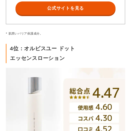
【有効成分】トラネキサム酸、グリチルリチン酸ジカリ
ウム
公式サイトを見る
【その他の成分】精製水,ジプロピレングリコール,１，
３－ブチレングリコール,濃グリセリン,ポリエチレング
リコール１５００,ポリオキシエチレン（１４）ポリオキ
* 肌潤いバリア保護成分。
シプロピレン（７）ジメチルエーテル,ポリオキシエチレ
ン（１７）ポリオキシプロピレン（４）ジメチルエーテ
4位：オルビスユー ドット
ル,イソステアリン酸,α－オレフィンオリゴマー,ポリオ
エッセンスローション
キシエチレンフィトステロール,クエン酸ナトリウム,エ
リスリトール,クエン酸,メタリン酸ナトリウム,セスキイ
ソステアリン酸ソルビタン,ピロ亜硫酸ナトリウム,常水,
塩化カルシウム,塩化マグネシウム,Ｌ－グルタミン酸ナ
トリウム,アラントイン,ＤＬ－ピロリドンカルボン酸ナ
トリウム液,ワセリン,フェノキシエタノール