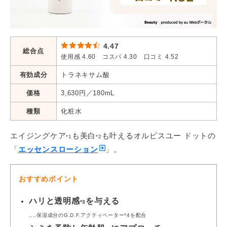
4.47
総合点
使用感 4.60 コスパ 4.30 口コミ 4.52
有効成分
トラネキサム酸
価格
3,630円／180mL
種類
化粧水
エイジングケア
も美白
も叶えるオルビスユー ドットの
*1
*2
「
エッセンスローション
」。
おすすめポイント
ハリと透明感
を与える
*3
....保湿成分のG.D.F.アクティベーター*4を配合