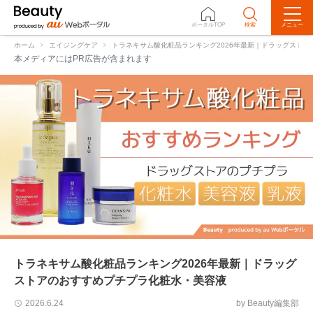
ポータルTOP
検索
メニュー
効果
ランキング
UV化粧品
ホーム
エイジングケア
トラネキサム酸化粧品ランキング2026年最新｜ドラッグスト
本メディアにはPR広告が含まれます
トラネキサム酸化粧品ランキング2026年最新｜ドラッグ
ストアのおすすめプチプラ化粧水・美容液
by Beauty編集部
2026.6.24