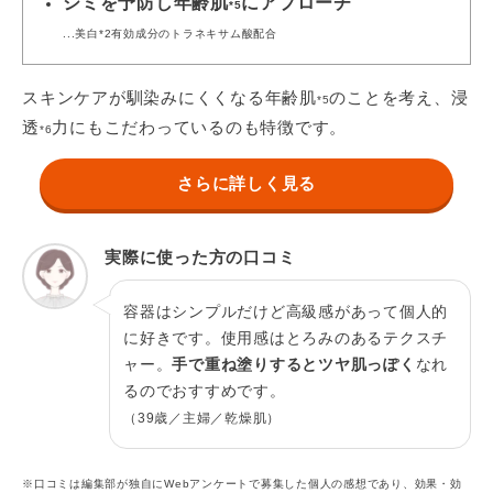
シミを予防し年齢肌
にアプローチ
*5
...美白*2有効成分のトラネキサム酸配合
スキンケアが馴染みにくくなる年齢肌
のことを考え、浸
*5
透
力にもこだわっているのも特徴です。
*6
さらに詳しく見る
実際に使った方の口コミ
容器はシンプルだけど高級感があって個人的
に好きです。使用感はとろみのあるテクスチ
ャー。
手で重ね塗りするとツヤ肌っぽく
なれ
るのでおすすめです。
（39歳／主婦／乾燥肌）
※口コミは編集部が独自にWebアンケートで募集した個人の感想であり、効果・効