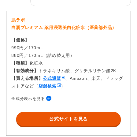
肌ラボ
白潤プレミアム 薬用浸透美白化粧水（医薬部外品）
【価格】
990円／170mL
880円／170mL（詰め替え用）
【種類】
化粧水
【有効成分】
トラネキサム酸、グリチルリチン酸2K
【買える場所】
公式通販
、Amazon、楽天、ドラッグ
ストアなど（
店舗検索
）
全成分表示を見る
【有効成分】トラネキサム酸、グリチルリチン酸2K
【その他の成分】加水分解ヒアルロン酸、ヒアルロン酸
公式サイトを見る
Na-2、ビタミンCリン酸Mg、ビタミンE、BG、濃グリ
セリン、ジグリセリン、ペンチレングリコール、DPG、