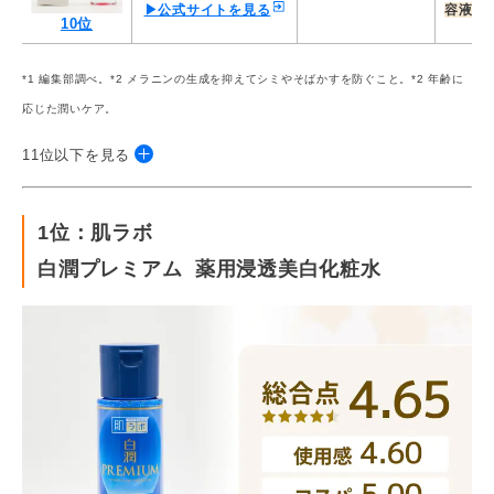
▶公式サイトを見る
容液
10位
*1 編集部調べ。*2 メラニンの生成を抑えてシミやそばかすを防ぐこと。*2 年齢に
応じた潤いケア。
11位以下を見る
順位
商品名
価格
総
1位：肌ラボ
イハダ
白潤プレミアム 薬用浸透美白化粧水
4.40
薬用クリアエマルジョ
／
ン
2,090円／135mL
低刺激
▶公式サイトを見る
11位
オルビスユー​​​​ドット
4.29
／
クリームモイスチャラ
イザー
3,960円／50g
クリー
を守る
▶公式サイトを見る
12位