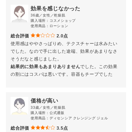
使用商品：ディセンシア リンクルO／L コンセントレ
効果を感じなかった
ート
36歳／女性／乾燥肌
総合評価
5.0点
購入場所：コスメショップ
使用商品：ローション
敏感肌でも使えるうえ、シワ改善もあり、オイルな
のにまったく
総合評価
ベタつかない。しっとりしている
2.0点
。 こ
使用感はややさっぱりめ、テクスチャーは水みたい
れだけの効能が揃っているのに、この金額は高コス
でした。なので手に出した途端、効果があまりなさ
パだと思います。 また、スポイトのような仕様で清
そうだなと感じました。
潔に手に取りだしやすいです。
結果的に効果もあまりありません
でした。この効果
の割にはコスパは悪いです。容器もチープでした
さらさらで使いやすい
31歳／女性／乾燥肌
購入場所：Yahoo!ショッピング
価格が高い
使用商品：ディセンシア リンクルO／L コンセントレ
33歳／女性／乾燥肌
ート
購入場所：公式通販
使用商品：ディセンシア クレンジング ジェル
総合評価
4.7点
少し値段は高く感じているが、ディセンシア リンク
総合評価
3.5点