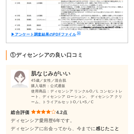
▶アンケート調査結果のPDFファイル
①ディセンシアの良い口コミ
肌なじみがいい
45歳／女性／混合肌
購入場所：公式通販
使用商品：ディセンシア リンクルO／L コンセントレ
ート、ディセンシア ローション、 ディセンシア クリ
ーム、トライアルセットO／L×S／C
総合評価
4.2点
ディセンシア愛用歴6年です。
ディセンシアに出会ってから、今までに
感じたこと