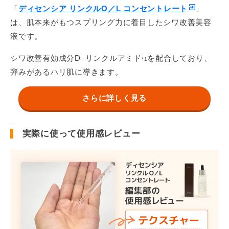
「
ディセンシア リンクルO／L コンセントレート
」
は、肌本来がもつスプリング力に着目したシワ改善美容
液です。
シワ改善有効成分Dｰリンクルアミド
を配合しており、
*1
弾みがあるハリ肌に導きます。
さらに詳しく見る
実際に使って使用感レビュー