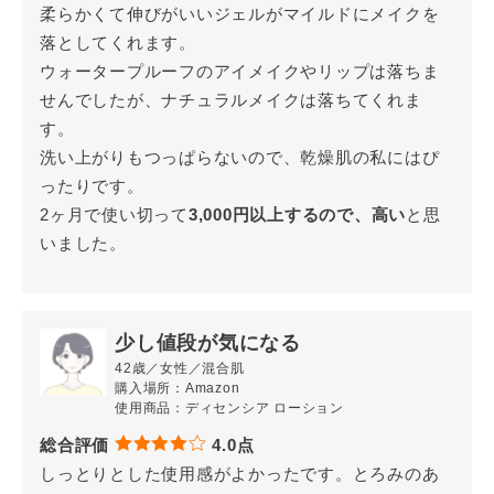
ルO／L コンセントレートは3年以上愛用していま
柔らかくて伸びがいいジェルがマイルドにメイクを
す。
さらさらで使いやすい
です。
落としてくれます。
ウォータープルーフのアイメイクやリップは落ちま
せんでしたが、ナチュラルメイクは落ちてくれま
す。
肌への負担感がなく使い続けたい
洗い上がりもつっぱらないので、乾燥肌の私にはぴ
28歳／女性／乾燥肌
ったりです。
購入場所：Amazon
使用商品：トライアルセットO／L×S／C
2ヶ月で使い切って
3,000円以上するので、高い
と思
いました。
総合評価
4.7点
敏感肌用なだけあって、
肌への負担を感じなくて使
い続けやすい
です。印象に残ったのはクリームで、
手に取った時はこっくりとしたリッチな感じなの
少し値段が気になる
に、肌につけるとベタつかず、薄くベールができた
42歳／女性／混合肌
購入場所：Amazon
ような感じでした。
使用商品：ディセンシア ローション
総合評価
4.0点
しっとりとした使用感がよかったです。とろみのあ