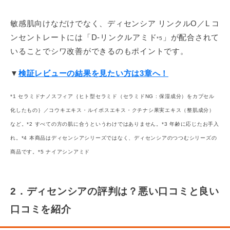
ディセンシア ローション
敏感肌向けなだけでなく、ディセンシア リンクルO／L コ
ディセンシア リンクルO／L コンセントレート
ンセントレートには「D-リンクルアミド
」が配合されて
*5
ディセンシア クリーム
いることでシワ改善ができるのもポイントです。
ディセンシア つつむ ジェントル クレンジング
▼
検証レビューの結果を見たい方は3章へ！
*1 セラミドナノスフィア｛ヒト型セラミド（セラミドNG : 保湿成分）をカプセル
化したもの｝／コウキエキス・ルイボスエキス・クチナシ果実エキス（整肌成分）
など。*2 すべての方の肌に合うというわけではありません。*3 年齢に応じたお手入
れ。*4 本商品はディセンシアシリーズではなく、ディセンシアのつつむシリーズの
商品です。*5 ナイアシンアミド
2．ディセンシアの評判は？悪い口コミと良い
口コミを紹介