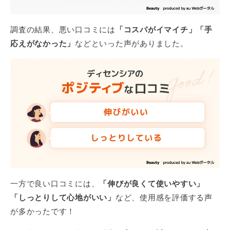
も効果の割には悪い
と思います。
調査の結果、悪い口コミには
「コスパがイマイチ」「手
応えがなかった」
などといった声がありました。
ベタつくのにしっとりしない
42歳／男性／乾燥肌
購入場所：Amazon
使用商品：ディセンシア クリーム
総合評価
2.2点
クリームなので仕方ないのもありますが、
塗ると肌
にベタつきが残る感じ
で、慣れるまでは違和感があ
りました。また、しっとり感もあまりなかったの
で、個人的にまったく合わないと感じたのが本音で
す。
一方で良い口コミには、
「伸びが良くて使いやすい」
「しっとりして心地がいい」
など、使用感を評価する声
が多かったです！