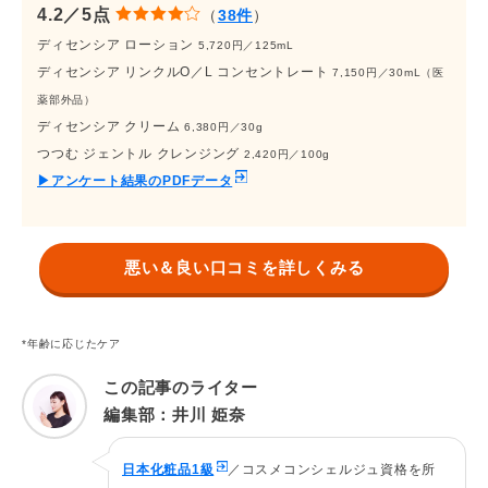
4.2／5点
（
38件
）
ディセンシア ローション
5,720円／125mL
ディセンシア リンクルO／L コンセントレート
7,150円／30mL（医
薬部外品）
ディセンシア クリーム
6,380円／30g
つつむ ジェントル クレンジング
2,420円／100g
▶アンケート結果のPDFデータ
悪い＆良い口コミを詳しくみる
*年齢に応じたケア
この記事のライター
編集部：井川 姫奈
日本化粧品1級
／コスメコンシェルジュ資格を所