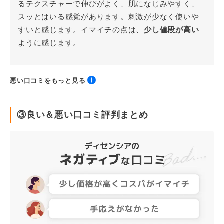
るテクスチャーで伸びがよく、肌になじみやすく、
スッとはいる感覚があります。刺激が少なく使いや
すいと感じます。イマイチの点は、
少し値段が高い
ように感じます。
悪い口コミをもっと見る
コスパが悪い
③良い＆悪い口コミ評判まとめ
52歳／女性／敏感肌
購入場所：公式通販
使用商品：トライアルセットO／L×S／C、トライア
ルセット F／L
総合評価
4.2点
少しとろみがあり、全顔使えるとのことでおもにお
でこに付けました。大きいサイズを購入するにはあ
まり手応えが無かったので購入はしなかったです。
スポイドで取るようですが、面倒そうです。
コスパ