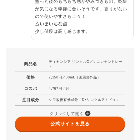
塗った後のもちもち感がやみつきもの。乾燥
が気になる季節に合いそうです。香りがない
ので使いやすさも上々！
△いまいちな点
少し値段は高く感じます。
ディセンシア リンクルO／L コンセントレー
商品名
ト
価格
7,150円／30mL（医薬部外品）
コスパ
4,767円／月
注目成分
シワ改善有効成分「Dｰリンクルアミド
」
*1
クリックして開く
公式サイトを見る