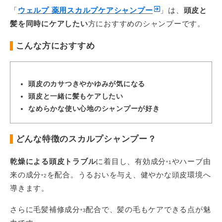
「
ウェルプ 薬用スカルプケアシャンプー
」は、
頭皮と
髪を同時にケアしたい
方におすすめのシャンプーです。
こんな方におすすめ
頭皮のカサつきやかゆみが気になる
頭皮と一緒に髪もケアしたい
なめらかな使い心地のシャンプーが好き
どんな特徴のスカルプシャンプー？
乾燥による頭皮トラブル
に着目し、有効成分
やハーブ由
*1
来の成分
を配合。うるおいを与え、健やかな頭皮環境へ
*2
導きます。
さらに毛髪補修成分
配合で、髪の毛もケアできる点が魅
*3