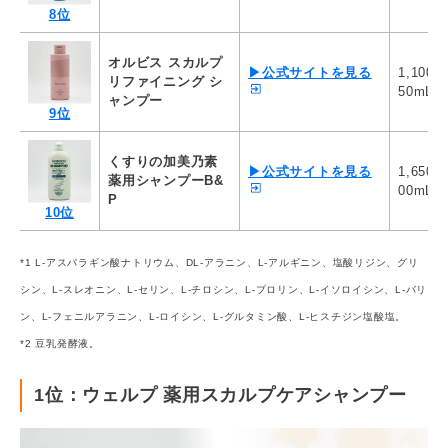
8位
オルビス スカルプ
▶公式サイトを見る
1,100
リファイニング シ
50mL
ャンプー
9位
くすりの加美乃素
▶公式サイトを見る
1,650
薬用シャンプーB&
00mL
P
10位
*1 L-アスパラギン酸ナトリウム、DL-アラニン、L-アルギニン、塩酸リジン、グリ
シン、L-スレオニン、L-セリン、L-チロシン、L-プロリン、L-イソロイシン、L-バリ
ン、L-フェニルアラニン、L-ロイシン、L-グルタミン酸、L-ヒスチジン塩酸塩。
*2 豆乳発酵液。
1位：ウェルプ 薬用スカルプケアシャンプー