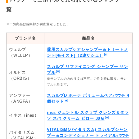
覧
※一覧商品は編集部が調査選定しました。
ブランド名
商品名
ウェルプ
薬用スカルプケアシャンプー＆トリートメ
（WELLP）
ント[モイスト]（2連サシェ）
スカルプ リファイニング シャンプー サン
オルビス
プル
（ORBIS）
※サンプルのみの注文は不可。ご注文時に限り、サン
プルも注文可。
アンファー
スカルプD ボーテ ボリュームペアパウチ 4
（ANGFA）
個セット
ines ジェントル スクラブ クレンズ＆タラ
イネス（ines）
ソ スパ クリーム ピロー 30Ｇ
VITALISM(バイタリズム) スカルプシャン
バイタリズム
プー＆コンディショナー トライアルパウチ
（VITALISM）