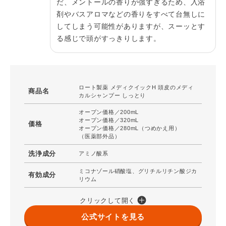
だ、メントールの香りが強すぎるため、入浴
剤やバスアロマなどの香りをすべて台無しに
してしまう可能性がありますが、スーッとす
る感じで頭がすっきりします。
ロート製薬 メディクイックH 頭皮のメディ
商品名
カルシャンプー しっとり
オープン価格／200mL
オープン価格／320mL
価格
オープン価格／280mL（つめかえ用）
（医薬部外品）
洗浄成分
アミノ酸系
ミコナゾール硝酸塩、グリチルリチン酸ジカ
有効成分
リウム
クリックして開く
公式サイトを見る