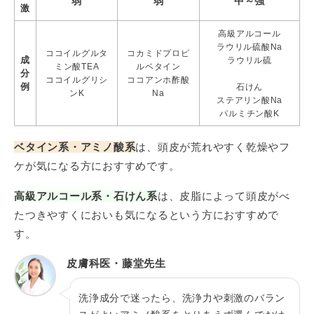
弱
弱
中～強
激
高級アルコール
ラウリル硫酸Na
ココイルグルタ
コカミドプロピ
成
ラウリル硫
ミン酸TEA
ルベタイン
分
ココイルグリシ
ココアンホ酢酸
例
石けん
ンK
Na
ステアリン酸Na
パルミチン酸K
ベタイン系・アミノ酸系
は、頭皮が荒れやすく乾燥やフ
ケが気になる方におすすめです。
高級アルコール系・石けん系
は、皮脂によって頭皮がべ
たつきやすくにおいも気になるという方におすすめで
す。
皮膚科医・藤堂先生
洗浄成分で迷ったら、洗浄力や刺激のバラン