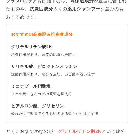
プラスαのケアも目指すなら、
高保湿成分
が豊富に含まれ
たものや、
抗炎症成分
入りの
薬用シャンプー
を選ぶのも
おすすめです。
おすすめの高保湿＆抗炎症成分
グリチルリチン酸2K
消炎作用があり、頭皮の肌荒れを防ぐ
サリチル酸、ピロクトンオラミン
抗菌作用があり、余分な皮脂、カビ菌を洗い流す
ミコナゾール硝酸塩
フケの元になるカビの繁殖を抑える
ヒアルロン酸、グリセリン
優れた保湿効果でうるおいのある柔らかな肌にする
とくにおすすめなのが、
グリチルリチン酸2K
という成分