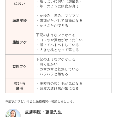
・脂っぽいにおい（加齢臭）
におい
・毎日のように頭皮が臭う
・かゆみ、赤み、ブツブツ
頭皮湿疹
・患部がただれて潰瘍になる
・かさぶたができる
下記のようなフケが出る
・白～やや黄色がかった白い
脂性フケ
・湿ってベトベトしている
・大きな塊となって落ちる
下記のようなフケが出る
・白く細かい
乾性フケ
・カサカサと乾燥している
・パラパラと落ちる
抜け毛
・洗髪時の抜け毛が気になる
薄毛
・頭皮の透け感が気になる
※症状がひどい場合は医療機関へ相談しましょう。
皮膚科医・藤堂先生