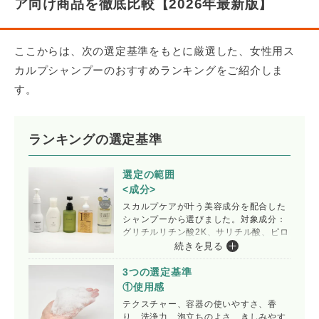
ア向け商品を徹底比較【2026年最新版】
ここからは、次の選定基準をもとに厳選した、女性用ス
カルプシャンプーのおすすめランキングをご紹介しま
す。
ランキングの選定基準​​​​​
選定の範囲
<成分>​​​​​
スカルプケアが叶う美容成分を配合した
シャンプーから選びました。対象成分：
グリチルリチン酸2K、サリチル酸、ピロ
クトンオラミン、ミコナゾール硝酸塩、
続きを見る
ヒアルロン酸、グリセリンなど
3つの選定基準
①使用感
テクスチャー、容器の使いやすさ、香
り、洗浄力、泡立ちのよさ、きしみやす