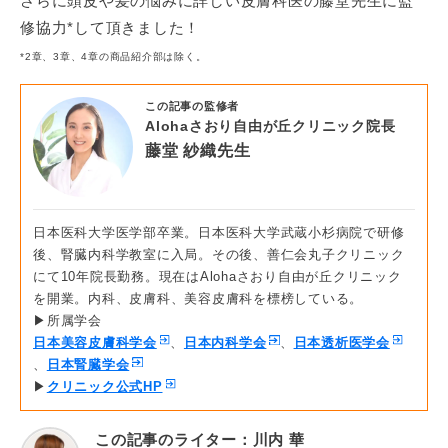
さらに頭皮や髪の悩みに詳しい皮膚科医の藤堂先生に監
修協力*して頂きました！
*2章、3章、4章の商品紹介部は除く。
この記事の監修者
Alohaさおり自由が丘クリニック院長
藤堂 紗織先生
日本医科大学医学部卒業。日本医科大学武蔵小杉病院で研修
後、腎臓内科学教室に入局。その後、善仁会丸子クリニック
にて10年院長勤務。現在はAlohaさおり自由が丘クリニック
を開業。内科、皮膚科、美容皮膚科を標榜している。
▶所属学会
日本美容皮膚科学会
、
日本内科学会
、
日本透析医学会
、
日本腎臓学会
▶
クリニック公式HP
この記事のライター：川内 華