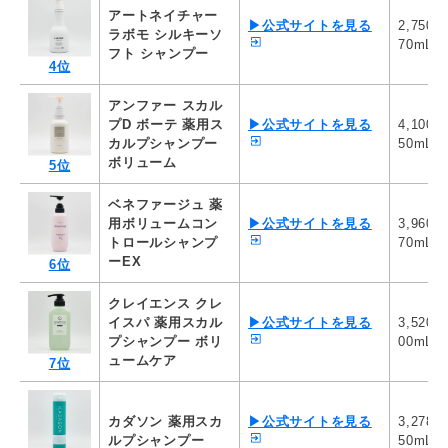
アートネイチャー
▶公式サイトを見る
2,750
ラボモ シルキーソ
70mL
フト シャンプー
4位
アンファー スカル
プD ボーテ 薬用ス
▶公式サイトを見る
4,100
カルプシャンプー
50mL
ボリューム
5位
ベネファージュ 薬
用ボリュームコン
▶公式サイトを見る
3,960
トロールシャンプ
70mL
ーEX
6位
クレイエンス クレ
イスパ 薬用スカル
▶公式サイトを見る
3,520
プシャンプー ボリ
00mL
ュームケア
7位
カダソン 薬用スカ
▶公式サイトを見る
3,278
ルプシャンプー
50mL