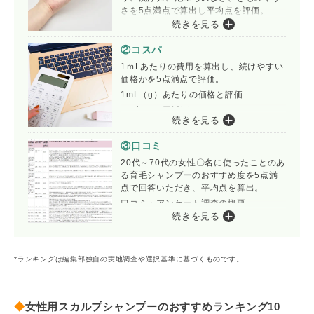
さを5点満点で算出し平均点を評価。
続きを見る
使用感の詳しい評価基準
「ベタつきにくい」
②コスパ
「使用後にヘアセットがしやすい」
1ｍLあたりの費用を算出し、続けやすい
「地肌へのなじみがいい」
価格かを5点満点で評価。
「ポンプ式で使いやすい」
1mL（g）あたりの価格と評価
「適量出しやすい」
5.0点：10円以下
「持ちやすい」
続きを見る
4.9点：11-18円
「トライアル・定期便がある」
4.8点：19-26円
「身近な店舗で買える」
③口コミ
4.7点：27-34円
「大手通販サイトで買える」
4.6点：35-42円
20代～70代の女性〇名に使ったことのあ
4.5点：43-50円
「嫌なにおいがしない」
る育毛シャンプーのおすすめ度を5点満
4.4点：51-58円
点で回答いただき、平均点を算出。
「香料がきつくない」
4.3点：59-66円
「クセのない香り」
口コミ・アンケート調査の概要
4.2点：67-74円
「香りがしない」
続きを見る
期間：2024年12月1日～10月8日／調査方法：
4.1点：75-82円
「いい香りがする」
インターネット調査／対象者：20～70代の女性
4.0点：83-90円
「洗髪後べたつかない」
／回答人数：110名
3.9点：91-98円
「泡立ちがいい」
*ランキングは編集部独自の実地調査や選択基準に基づくものです。
3.8点：99-106円
「泡がへたらない」
3.7点：107-114円
「洗髪後きしきししない」
3.6点：115-122円
「洗髪後しっとりする」
3.5点：123-130円
◆
女性用スカルプシャンプーのおすすめランキング10
3.4点：131-138円