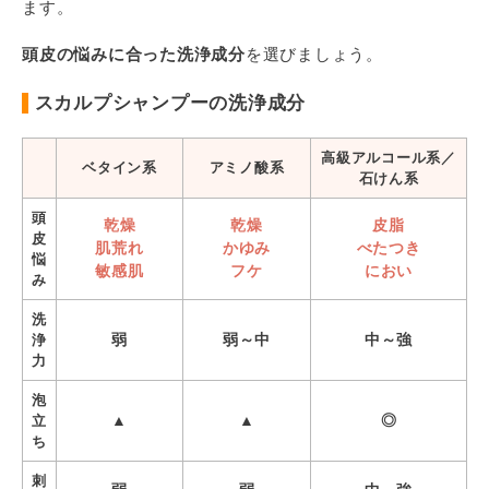
ます。
頭皮の悩みに合った洗浄成分
を選びましょう。
スカルプシャンプーの洗浄成分
高級アルコール系／
ベタイン系
アミノ酸系
石けん系
頭
乾燥
乾燥
皮脂
皮
肌荒れ
かゆみ
べたつき
悩
敏感肌
フケ
におい
み
洗
弱
弱～中
中～強
浄
力
泡
▲
▲
◎
立
ち
刺