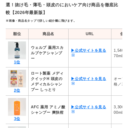
選！抜け毛・薄毛・頭皮のにおいケア向け商品を徹底比
3.3点：139-146円
3.2点：147-154円
較【2026年最新版】
3.1点：155-162円
3.0点：163-170円
※画像・商品名タップで詳しい紹介欄に飛びます。
2.9点：171-178円
2.8点：179-186円
順位
商品名
URL
価
2.7点：187-194円
2.6点：195-202円
2.5点：203-210円
ウェルプ 薬用スカ
▶公式サイトを見る
1,540
2.4点：211-218円
ルプケアシャンプ
2.3点：219-226円
70mL
ー
2.2点：227-234円
1位
2.1点：235-242円
2.0点：243-250円
ロート製薬 メディ
1.9点：251-258円
クイックH 頭皮の
▶公式サイトを見る
オープ
1.8点：259-266円
メディカルシャン
格／20
1.7点：267-274円
プー しっとり
2位
1.6点：275-282円
1.5点：283-290円
1.4点：291-298円
AFC 薬用 アミノ酸
▶公式サイトを見る
3,300
1.3点：299-306円
シャンプー 爽快柑
1.2点：307-314円
00mL
1.1点：315-322円
3位
1.0点：323円以上