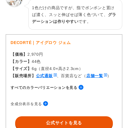
1色だけの商品ですが、指でポンポンと置け
ば濃く、スッと伸ばせば薄く色づいて、
グラ
デーションは作りやすい
です。
DECORTÉ｜アイグロウ ジェム
【価格】
2,970円
【カラー】
44色
【サイズ】
6g（直径4.0×高さ2.3cm）
【販売場所】
公式通販
、百貨店など（
店舗一覧
）
すべてのカラーバリエーションを見る
全成分表示を見る
PK801
公式サイトを見る
シクロメチコン・合成金雲母・ジフェニルジメチコン・ジメチコ