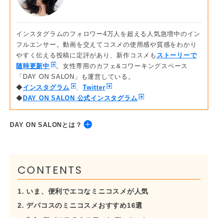
インスタグラムのフォロワー4万人を超える人気急増中のイン
フルエンサー。動画を交えてコスメの使用感や質感をわかり
やすく伝える投稿に定評があり、新作コスメも
ストーリーで
随時更新中
。女性専用のカフェ&コワーキングスペース
「DAY ON SALON」も運営している。
◆
インスタグラム
、
Twitter
◆
DAY ON SALON 公式インスタグラム
DAY ON SALONとは？
「働く女性の毎日を豊かにす
る」をコンセプトにした
銀座
CONTENTS
から徒歩3分の女性限定カフ
ェ
。
1. いま、便利でエコなミニコスメが人気
Wi-Fi・電源はもちろん、美容
2. デパコスのミニコスメおすすめ16選
系サンプルやLEDリングライ