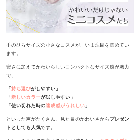
手のひらサイズの小さなコスメが、いま注目を集めてい
ます。
安さに加えてかわいらしいコンパクトなサイズ感が魅力
で、
「
持ち運び
がしやすい」
「
新しいカラー
が試しやすい」
「使い切れた時の
達成感がうれしい
」
といった声がたくさん。見た目のかわいさから
プレゼン
トとしても人気
です。