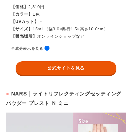
【価格】
2,310円
【カラー】
1色
【UVカット】
－
【サイズ】
15mL（幅3.0×奥行1.5×高さ10.0cm）
【販売場所】
オンラインショップなど
全成分表示を見る
水・ジメチコン・ＢＧ・リシノレイン酸セチル・ジステアリン酸
公式サイトを見る
グリセリル・トリシロキサン・ステアリン酸グリセリル（Ｓ
Ｅ）・マイカ・ホホバ種子油・ステアレス－１０・コレステロー
ル・酸化チタン・セチルエステルズ・セタノール・スクロース・
リノール酸・カプリリルグリコール・（アクリルアミド／アクリ
●
NARS｜
ライトリフレクティングセッティング
ロイルジメチルタウリンＮａ）コポリマー・キサンタンガム・ク
パウダー プレスト Ｎ ミニ
エン酸・イソヘキサデカン・パンテノール・オレイン酸・グリセ
リン・ヘキシレングリコール・リノレン酸・酢酸トコフェロー
ル・リン酸アスコルビルＭｇ・セラミド２・チャ葉エキス・クエ
ン酸Ｎａ・ＥＤＴＡ－２Ｎａ・ブドウ果実エキス・ポリソルベー