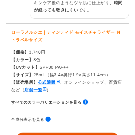
キンケア後のようなツヤ肌に仕上がり、
時間
が経っても乾きにくい
です。
ローラメルシエ｜ティンティド モイスチャライザー Ｎ
トラベルサイズ
【価格】
3,740円
【カラー】
3色
【UVカット】
SPF30 PA+++
【サイズ】
25mL（幅3.4×奥行1.9×高さ11.4cm）
【販売場所】
公式通販
、オンラインショップ、百貨店
など（
店舗一覧
）
すべてのカラーバリエーションを見る
全成分表示を見る
水、メトキシケイヒ酸エチルヘキシル、ＢＧ、グリセリン、ｔ－