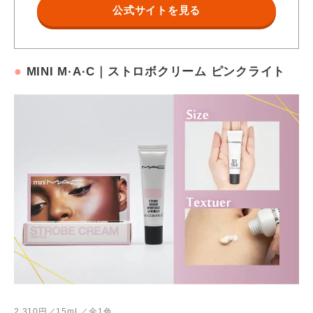
公式サイトを見る
ブチルメトキシジベンゾイルメタン、ジメチコン、オクトクリレ
ン、ＰＥＧ／ＰＰＧ－１４／７ジメチルエーテル、水添ポリデセ
ン、ステアリン酸ＰＥＧ－５グリセリル、イソドデカン、シリ
カ、オキシベンゾン－３、フェノキシエタノール、フェニルトリ
●
MINI M·A·C｜ストロボクリーム ピンクライト
メチコン、トレハロース、イソステアリン酸、ステアリン酸グリ
https://www.shiseido.co.jp
セリル（ＳＥ）、異性化糖,ポリシリコーン－１１、ベヘニルアル
コール、ベヘン酸、シア脂、バチルアルコール、ステアリン酸、
ヒドロキシプロピルメチルセルロースステアロキシエーテル、Ｐ
ＥＧ－３０フィトステロール、ＥＤＴＡ－２Ｎａ、マカデミアナ
ッツ油、カルボマー、メタリン酸Ｎａ、ポリアクリレートクロス
ポリマー－６、ククイノキ種子エキス、水酸化Ｋ、ウルシ果皮ロ
ウ、トコフェロール、ペンチレングリコール、ＢＨＴ、クエン
酸、クエン酸Ｎａ、タマリンドガム、ｔ－ブタノール、酸化チタ
ン、酸化鉄
2,310円／15mL／全1色