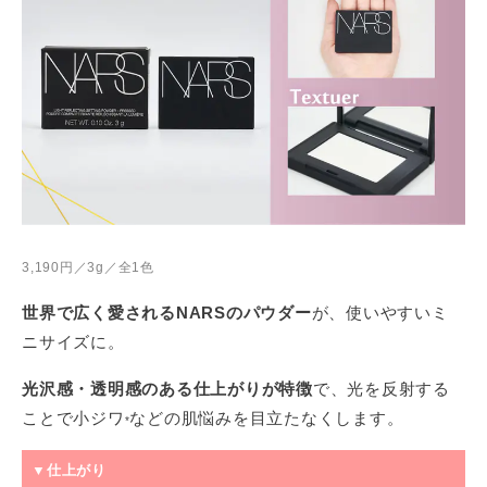
ト８０・ピロ亜硫酸Ｎａ・ＥＤＴＡ・オウゴン根エキス・亜硫酸
Ｎａ・ヒアルロン酸Ｎａ・ヤマグワ根皮エキス・リンゴエキス・
シリカ・赤５０４・シアノコバラミン・酸化スズ・フェノキシエ
タノール・香料 <JILN008940>
3,190円／3g／全1色
世界で広く愛されるNARSのパウダー
が、使いやすいミ
ニサイズに。
光沢感・透明感のある仕上がりが特徴
で、光を反射する
ことで小ジワ
などの肌悩みを目立たなくします。
*
▼仕上がり