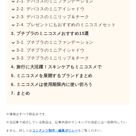
2-1. デパコスのミニファンデーション
トなど
女性にうれしい充実の
アメニティが1時間500円（フ
2-2. デパコスのミニアイシャドウ
リードリンク付）で使えま
2-3. デパコスのミニリップ＆チーク
す
。
2-4. プレゼントにもおすすめのミニコスメセット
3. プチプラのミニコスメおすすめ15選
3-1. プチプラのミニファンデーション
3-2. プチプラのミニアイシャドウ
3-3. プチプラのミニリップ＆チーク
4. 旅行に大活躍！スキンケアもミニコスメで
5. ミニコスメを展開するブランドまとめ​​​​​​
6. ミニコスメは使用期限内に使い切ろう
7. まとめ
※価格はすべて税込みです。
※当記事で紹介している商品は、記事内容やランキングの決定には一切関与してい
ません。詳しくは
コンテンツ制作・編集ポリシー
をご覧ください。