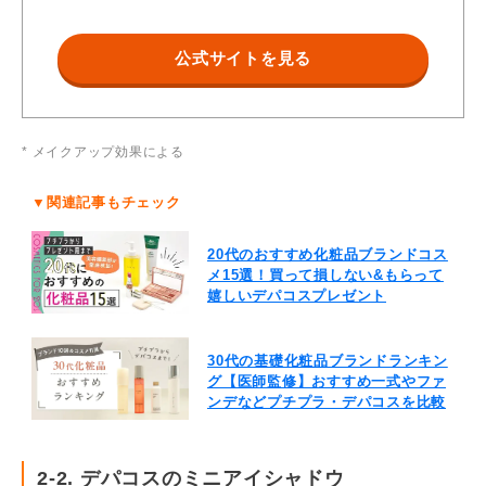
合成フルオロフロゴパイト、シリカ、エチルヘキサン酸セテアリ
公式サイトを見る
ル、グリセリン、スクワラン、ステアロイルオ キシステアリン酸
オクチルドデシル、ポリソルベート８０、カプリリルグリコー
ル、エチルヘキシルグリセリン、トチャ カエキス、キサンタンガ
ム、１，２-ヘキサンジオール、テトラ（ジｔ- -ブチルヒドロキ
* メイクアップ効果による
シヒドロケイヒ酸）ペンタエリスリ チル、海水、アスコフィルム
ノドスムエキス、ケイ酸Ｍｇ、酢酸トコフェロール、フェノキシ
▼関連記事もチェック
エタノール、ソルビン酸Ｋ、 酸化スズ、酸化チタン、マイカ、酸
化鉄
20代のおすすめ化粧品ブランドコス
メ15選！買って損しない&もらって
嬉しいデパコスプレゼント
30代の基礎化粧品ブランドランキン
グ【医師監修】おすすめ一式やファ
ンデなどプチプラ・デパコスを比較
2-2. デパコスのミニアイシャドウ