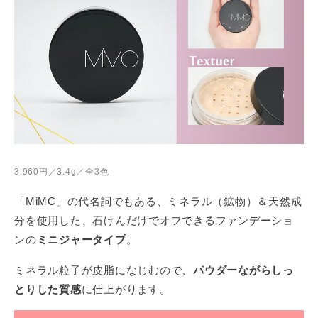
3,960円／3.4g／全3色
「MiMC」の代名詞でもある、ミネラル（鉱物）＆天然成
分を使用した、石けんだけでオフできるファンデーショ
ンの
ミニジャータイプ
。
ミネラル粒子が皮脂になじむので、
パウダーながらしっ
とりした質感
に仕上がります。