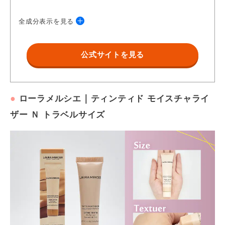
全成分表示を見る
酸化亜鉛、カオリン 、（＋／－）マイカ、酸化チタン、酸化鉄、
公式サイトを見る
グンジョウ
●
｜
ローラメルシエ
ティンティド モイスチャライ
ザー Ｎ トラベルサイズ
https://store.shopping.yahoo.co.jp