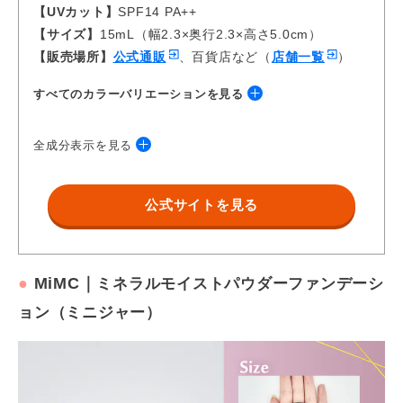
【UVカット】
SPF14 PA++
【サイズ】
15mL（幅2.3×奥行2.3×高さ5.0cm）
【販売場所】
公式通販
、百貨店など（
店舗一覧
）
すべてのカラーバリエーションを見る
全成分表示を見る
水、シクロペンタシロキサン、エタノール、フェニルトリメチコ
公式サイトを見る
ン、メトキシケイヒ酸エチルヘキシル、イソステアリン酸ソルビ
タン、リンゴ酸ジイソステアリル、ＰＥＧ／ＰＰＧ-１９／１９
ジメチコン、水酸化Ａｌ、水添レシチン、含水シリカ、シア脂、
硫酸Ｍｇ、加水分解シルク、メチルパラベン、（＋／－）タル
●
MiMC｜
ミネラルモイストパウダーファンデーシ
ク、マイカ、酸化チタン、酸化亜鉛、酸化鉄
ョン（ミニジャー）
https://onlineshop.rmkrmk.com