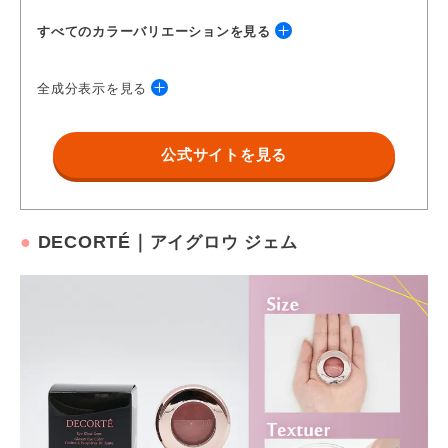
すべてのカラーバリエーションを見る
全成分表示を見る
02 AMETHYST
公式サイトを見る
シクロペンタシロキサン、トリメチルシロキシケイ酸、ポリエチ
レン、ラウロイルリシン、オクチルドデカノール、オゾケライ
ト、合成ミツロウ、パラフィン、水添マイクロクリスタリンワッ
クス、レシチン、トコフェロール、パルミチン酸アスコルビル、
●
DECORTÉ｜
アイグロウ ジェム
クエン酸、マイカ、酸化鉄、酸化チタン
https://www.shiseido.co.jp